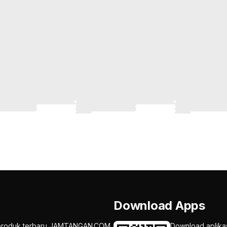
Download Apps
an produk terbaru JAMTANGAN.COM
Download aplika