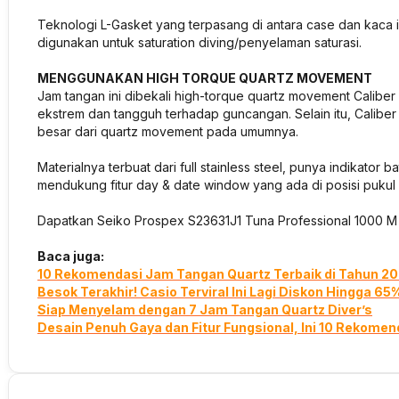
Teknologi L-Gasket yang terpasang di antara case dan kaca
digunakan untuk saturation diving/penyelaman saturasi.
MENGGUNAKAN HIGH TORQUE QUARTZ MOVEMENT
Jam tangan ini dibekali high-torque quartz movement Calib
ekstrem dan tangguh terhadap guncangan. Selain itu, Calib
besar dari quartz movement pada umumnya.
Materialnya terbuat dari full stainless steel, punya indikator b
mendukung fitur day & date window yang ada di posisi pukul
Dapatkan Seiko Prospex S23631J1 Tuna Professional 1000 M
Baca juga:
10 Rekomendasi Jam Tangan Quartz Terbaik di Tahun 2
Besok Terakhir! Casio Terviral Ini Lagi Diskon Hingga 65
Siap Menyelam dengan 7 Jam Tangan Quartz Diver’s
Desain Penuh Gaya dan Fitur Fungsional, Ini 10 Rekomen