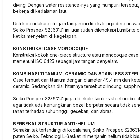
diving. Dengan water resistance-nya yang mumpuni tersebut, 
bekerja di kedalaman laut.
Untuk mendukung itu, jam tangan ini dibekali juga dengan wa
Seiko Prospex S23631J1 ini juga sudah dilengkapi LumiBrite pa
ketika menyelam di kegelapan.
KONSTRUKSI CASE MONOCOQUE
Konstruksi kokoh one-piece structure atau monocoque case m
memenuhi ISO 6425 sebagai jam tangan penyelam.
KOMBINASI TITANIUM, CERAMIC DAN STAINLESS STEEL
Case terbuat dari titanium dengan diameter 49,4 mm dan k
ceramic. Sedangkan dial hitamnya tersebut dilindungi sapphire
Seiko Prospex S23631J1 juga dibekali stainless steel unidire
agar tidak ada kemungkinan bezel berputar secara tidak seng
tahan terhadap suhu tinggi, gesekan, dan abrasi.
BERBEKAL STRUKTUR ANTI-HELIUM
Semakin tak tertandingi di kedalaman, Seiko Prospex S23631
paten Seiko. Teknologi L-Gasket ini menjamin helium tidak b