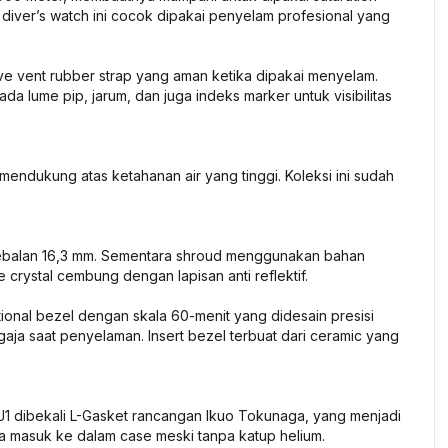
diver’s watch ini cocok dipakai penyelam profesional yang
ve vent rubber strap yang aman ketika dipakai menyelam.
da lume pip, jarum, dan juga indeks marker untuk visibilitas
endukung atas ketahanan air yang tinggi. Koleksi ini sudah
etebalan 16,3 mm. Sementara shroud menggunakan bahan
 crystal cembung dengan lapisan anti reflektif.
ctional bezel dengan skala 60-menit yang didesain presisi
aja saat penyelaman. Insert bezel terbuat dari ceramic yang
J1 dibekali L-Gasket rancangan Ikuo Tokunaga, yang menjadi
isa masuk ke dalam case meski tanpa katup helium.