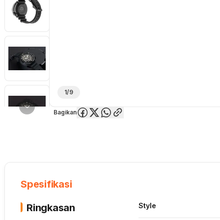
1/9
Bagikan
Overview
Spesifikasi
Deskripsi
Toko Offline
Review
Lainnya
Spesifikasi
Style
Ringkasan