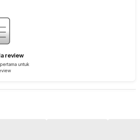
a review
 pertama untuk
review