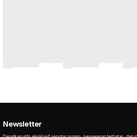
Newsletter
Dapatkan info eksklusif seputar promo, penawaran terbatas, d