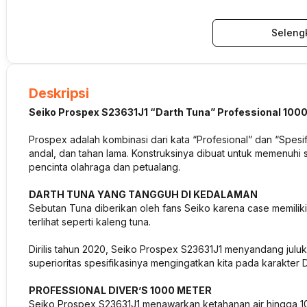
Seleng
Deskripsi
Seiko Prospex S23631J1 “Darth Tuna” Professional 100
Prospex adalah kombinasi dari kata “Profesional” dan “Spesif
andal, dan tahan lama. Konstruksinya dibuat untuk memenuhi s
pencinta olahraga dan petualang.
DARTH TUNA YANG TANGGUH DI KEDALAMAN
Sebutan Tuna diberikan oleh fans Seiko karena case memiliki
terlihat seperti kaleng tuna.
Dirilis tahun 2020, Seiko Prospex S23631J1 menyandang julu
superioritas spesifikasinya mengingatkan kita pada karakter D
PROFESSIONAL DIVER’S 1000 METER
Seiko Prospex S23631J1 menawarkan ketahanan air hingga 10