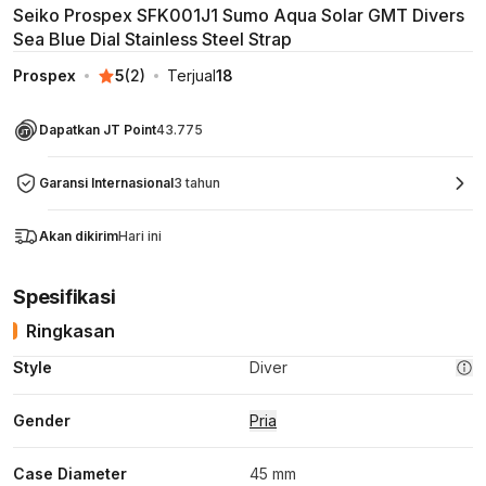
Seiko Prospex SFK001J1 Sumo Aqua Solar GMT Divers
Sea Blue Dial Stainless Steel Strap
Prospex
5
(
2
)
Terjual
18
Dapatkan JT Point
43.775
Garansi Internasional
3 tahun
Akan dikirim
Hari ini
Spesifikasi
Ringkasan
Style
Diver
Gender
Pria
Case Diameter
45 mm