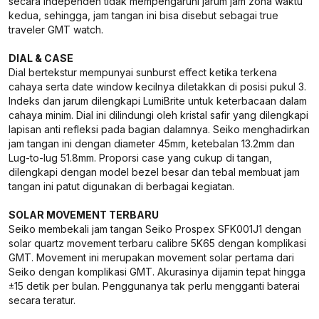
secara independen tidak mempengaruhi jarum jam zona waktu
kedua, sehingga, jam tangan ini bisa disebut sebagai true
traveler GMT watch.
DIAL & CASE
Dial bertekstur mempunyai sunburst effect ketika terkena
cahaya serta date window kecilnya diletakkan di posisi pukul 3.
Indeks dan jarum dilengkapi LumiBrite untuk keterbacaan dalam
cahaya minim. Dial ini dilindungi oleh kristal safir yang dilengkapi
lapisan anti refleksi pada bagian dalamnya. Seiko menghadirkan
jam tangan ini dengan diameter 45mm, ketebalan 13.2mm dan
Lug-to-lug 51.8mm. Proporsi case yang cukup di tangan,
dilengkapi dengan model bezel besar dan tebal membuat jam
tangan ini patut digunakan di berbagai kegiatan.
SOLAR MOVEMENT TERBARU
Seiko membekali jam tangan Seiko Prospex SFK001J1 dengan
solar quartz movement terbaru calibre 5K65 dengan komplikasi
GMT. Movement ini merupakan movement solar pertama dari
Seiko dengan komplikasi GMT. Akurasinya dijamin tepat hingga
±15 detik per bulan. Penggunanya tak perlu mengganti baterai
secara teratur.