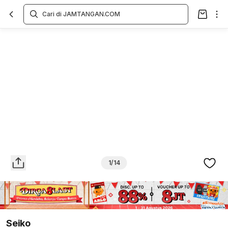
Overview
Spesifikasi
Deskripsi
Toko Offline
Review
Lainnya
1/14
Seiko