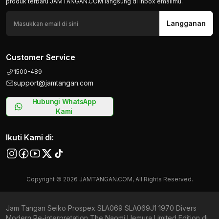
produk terbaru JAMTANGAN.COM langsung di inbox emailmu.
Langganan
Customer Service
1500-489
support@jamtangan.com
Hubungi WhatsApp
Kami
Ikuti Kami di:
Copyright © 2026 JAMTANGAN.COM, All Rights Reserved.
Jam Tangan Seiko Prospex SLA069 SLA069J1 1970 Divers
Modern Re-interpretation The Naomi Uemura Limited Edition di