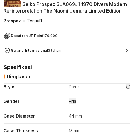
Seiko Prospex SLA069J1 1970 Divers Modern
Re-interpretation The Naomi Uemura Limited Edition
Prospex
Terjual
1
Dapatkan JT Point
170.000
Garansi Internasional
3 tahun
Spesifikasi
Ringkasan
Style
Diver
Gender
Pria
Case Diameter
44 mm
Case Thickness
13 mm