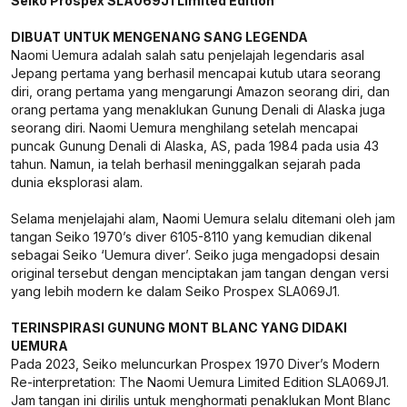
Seiko Prospex SLA069J1 Limited Edition
DIBUAT UNTUK MENGENANG SANG LEGENDA
Naomi Uemura adalah salah satu penjelajah legendaris asal
Jepang pertama yang berhasil mencapai kutub utara seorang
diri, orang pertama yang mengarungi Amazon seorang diri, dan
orang pertama yang menaklukan Gunung Denali di Alaska juga
seorang diri. Naomi Uemura menghilang setelah mencapai
puncak Gunung Denali di Alaska, AS, pada 1984 pada usia 43
tahun. Namun, ia telah berhasil meninggalkan sejarah pada
dunia eksplorasi alam.
Selama menjelajahi alam, Naomi Uemura selalu ditemani oleh jam
tangan Seiko 1970’s diver 6105-8110 yang kemudian dikenal
sebagai Seiko ‘Uemura diver’. Seiko juga mengadopsi desain
original tersebut dengan menciptakan jam tangan dengan versi
yang lebih modern ke dalam Seiko Prospex SLA069J1.
TERINSPIRASI GUNUNG MONT BLANC YANG DIDAKI
UEMURA
Pada 2023, Seiko meluncurkan Prospex 1970 Diver’s Modern
Re-interpretation: The Naomi Uemura Limited Edition SLA069J1.
Jam tangan ini dirilis untuk menghormati penaklukan Mont Blanc