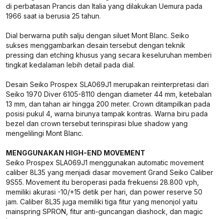
di perbatasan Prancis dan Italia yang dilakukan Uemura pada
1966 saat ia berusia 25 tahun.
Dial berwarna putih salju dengan siluet Mont Blanc. Seiko
sukses menggambarkan desain tersebut dengan teknik
pressing dan etching khusus yang secara keseluruhan memberi
tingkat kedalaman lebih detail pada dial.
Desain Seiko Prospex SLA069J1 merupakan reinterpretasi dari
Seiko 1970 Diver 6105-8110 dengan diameter 44 mm, ketebalan
13 mm, dan tahan air hingga 200 meter. Crown ditampilkan pada
posisi pukul 4, warna birunya tampak kontras. Warna biru pada
bezel dan crown tersebut terinspirasi blue shadow yang
mengelilingi Mont Blanc.
MENGGUNAKAN HIGH-END MOVEMENT
Seiko Prospex SLA069J1 menggunakan automatic movement
caliber 8L35 yang menjadi dasar movement Grand Seiko Caliber
9S55. Movement itu beroperasi pada frekuensi 28.800 vph,
memiliki akurasi -10/+15 detik per hari, dan power reserve 50
jam. Caliber 8L35 juga memiliki tiga fitur yang menonjol yaitu
mainspring SPRON, fitur anti-guncangan diashock, dan magic