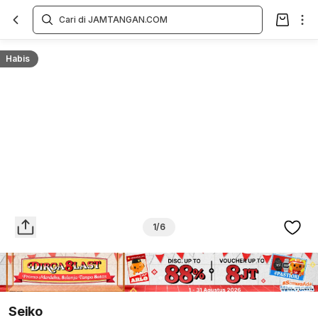
Overview
Spesifikasi
Deskripsi
Toko Offline
Review
Lainnya
Habis
1/6
Seiko