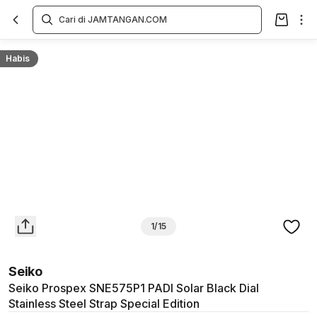
Overview
Spesifikasi
Deskripsi
Toko Offline
Review
Lainnya
Habis
1/15
Seiko
Seiko Prospex SNE575P1 PADI Solar Black Dial
Stainless Steel Strap Special Edition