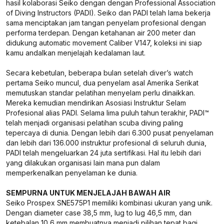
hasil kolaborasi Seiko dengan dengan Professional Association
of Diving Instructors (PADI). Seiko dan PADI telah lama bekerja
sama menciptakan jam tangan penyelam profesional dengan
performa terdepan. Dengan ketahanan air 200 meter dan
didukung automatic movement Caliber V147, koleksi ini siap
kamu andalkan menjelajah kedalaman laut.
Secara kebetulan, beberapa bulan setelah diver’s watch
pertama Seiko muncul, dua penyelam asal Amerika Serikat
memutuskan standar pelatihan menyelam perlu dinaikkan.
Mereka kemudian mendirikan Asosiasi Instruktur Selam
Profesional alias PADI. Selama lima puluh tahun terakhir, PADI™
telah menjadi organisasi pelatihan scuba diving paling
tepercaya di dunia. Dengan lebih dari 6.300 pusat penyelaman
dan lebih dari 136.000 instruktur profesional di seluruh dunia,
PADI telah mengeluarkan 24 juta sertifikasi. Hal itu lebih dari
yang dilakukan organisasi lain mana pun dalam
memperkenalkan penyelaman ke dunia.
SEMPURNA UNTUK MENJELAJAH BAWAH AIR
Seiko Prospex SNE575P1 memiliki kombinasi ukuran yang unik.
Dengan diameter case 38,5 mm, lug to lug 46,5 mm, dan
ketebalan 10,6 mm membuatnya menjadi pilihan tepat bagi