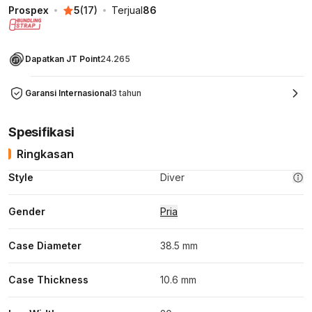
Prospex
5
(
17
)
Terjual
86
Dapatkan JT Point
24.265
Garansi Internasional
3 tahun
Spesifikasi
Ringkasan
Style
Diver
Gender
Pria
Case Diameter
38.5 mm
Case Thickness
10.6 mm