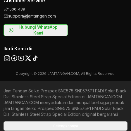
Customer Service
1500-489
support@jamtangan.com
Hubungi WhatsApp
Kami
Ikuti Kami di:
Copyright © 2026 JAMTANGAN.COM, All Rights Reserved.
Jam Tangan Seiko Prospex SNE575 SNE575P1 PADI Solar Black
Dial Stainless Steel Strap Special Edition di JAMTANGAN.COM
JAMTANGAN.COM menyediakan dan menjual berbagai produk
jam tangan Seiko Prospex SNE575 SNE575P1 PADI Solar Black
Dial Stainless Steel Strap Special Edition original bergaransi
resmi Indonesia dan Global (International Warranty). Kami
berkomitmen untuk memberi penawaran terbaik bagi setiap
Selengkapnya