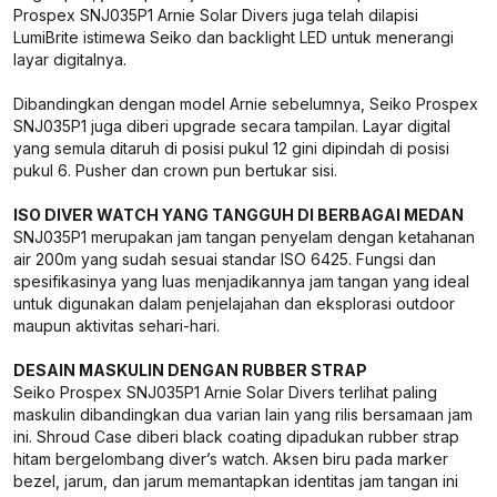
Prospex SNJ035P1 Arnie Solar Divers juga telah dilapisi
LumiBrite istimewa Seiko dan backlight LED untuk menerangi
layar digitalnya.
Dibandingkan dengan model Arnie sebelumnya, Seiko Prospex
SNJ035P1 juga diberi upgrade secara tampilan. Layar digital
yang semula ditaruh di posisi pukul 12 gini dipindah di posisi
pukul 6. Pusher dan crown pun bertukar sisi.
ISO DIVER WATCH YANG TANGGUH DI BERBAGAI MEDAN
SNJ035P1 merupakan jam tangan penyelam dengan ketahanan
air 200m yang sudah sesuai standar ISO 6425. Fungsi dan
spesifikasinya yang luas menjadikannya jam tangan yang ideal
untuk digunakan dalam penjelajahan dan eksplorasi outdoor
maupun aktivitas sehari-hari.
DESAIN MASKULIN DENGAN RUBBER STRAP
Seiko Prospex SNJ035P1 Arnie Solar Divers terlihat paling
maskulin dibandingkan dua varian lain yang rilis bersamaan jam
ini. Shroud Case diberi black coating dipadukan rubber strap
hitam bergelombang diver’s watch. Aksen biru pada marker
bezel, jarum, dan jarum memantapkan identitas jam tangan ini