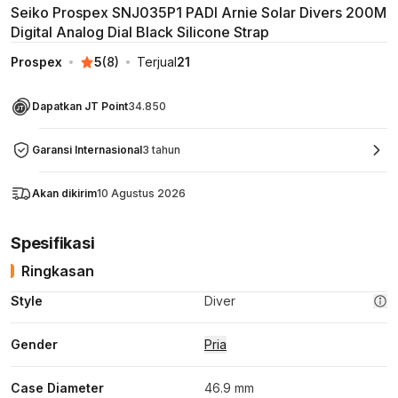
Seiko Prospex SNJ035P1 PADI Arnie Solar Divers 200M
Digital Analog Dial Black Silicone Strap
Prospex
5
(
8
)
Terjual
21
Dapatkan JT Point
34.850
Garansi Internasional
3 tahun
Akan dikirim
10 Agustus 2026
Spesifikasi
Ringkasan
Style
Diver
Gender
Pria
Case Diameter
46.9 mm