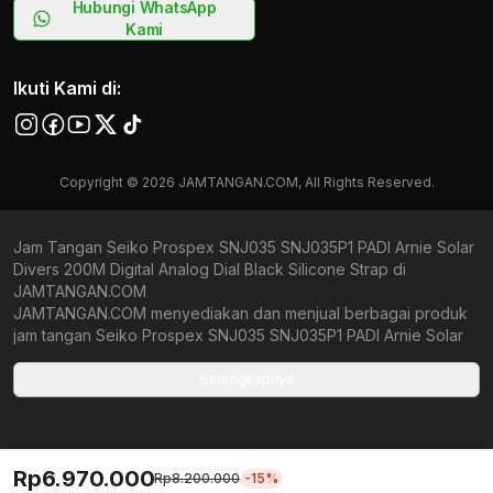
Hubungi WhatsApp
Kami
Ikuti Kami di:
Copyright © 2026 JAMTANGAN.COM, All Rights Reserved.
Jam Tangan Seiko Prospex SNJ035 SNJ035P1 PADI Arnie Solar
Divers 200M Digital Analog Dial Black Silicone Strap di
JAMTANGAN.COM
JAMTANGAN.COM menyediakan dan menjual berbagai produk
jam tangan Seiko Prospex SNJ035 SNJ035P1 PADI Arnie Solar
Divers 200M Digital Analog Dial Black Silicone Strap original
bergaransi resmi Indonesia dan Global (International Warranty).
Selengkapnya
Kami berkomitmen untuk memberi penawaran terbaik bagi
setiap pelanggan. JAMTANGAN.COM menjamin produk-produk
yang tersedia merupakan produk jam tangan original,
berkualitas tinggi, dan memiliki harga yang lebih terjangkau dari
Rp6.970.000
Rp8.200.000
-15%
toko online Indonesia lainnya. Anda, watchlovers, merupakan