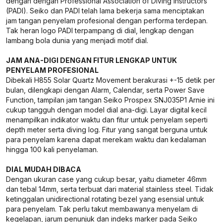
dengan dengan Professional Association of Diving Instructors
(PADI). Seiko dan PADI telah lama bekerja sama menciptakan
jam tangan penyelam profesional dengan performa terdepan.
Tak heran logo PADI terpampang di dial, lengkap dengan
lambang bola dunia yang menjadi motif dial.
JAM ANA-DIGI DENGAN FITUR LENGKAP UNTUK
PENYELAM PROFESIONAL
Dibekali H855 Solar Quartz Movement berakurasi +-15 detik per
bulan, dilengkapi dengan Alarm, Calendar, serta Power Save
Function, tampilan jam tangan Seiko Prospex SNJ035P1 Arnie ini
cukup tangguh dengan model dial ana-digi. Layar digital kecil
menampilkan indikator waktu dan fitur untuk penyelam seperti
depth meter serta diving log. Fitur yang sangat berguna untuk
para penyelam karena dapat merekam waktu dan kedalaman
hingga 100 kali penyelaman.
DIAL MUDAH DIBACA
Dengan ukuran case yang cukup besar, yaitu diameter 46mm
dan tebal 14mm, serta terbuat dari material stainless steel. Tidak
ketinggalan unidirectional rotating bezel yang esensial untuk
para penyelam. Tak perlu takut membawanya menyelam di
kegelapan, jarum penunjuk dan indeks marker pada Seiko