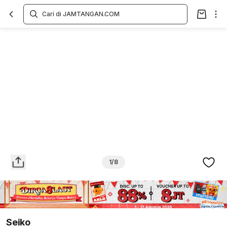
Overview
Spesifikasi
Deskripsi
Toko Offline
Review
Lainnya
1/8
Seiko