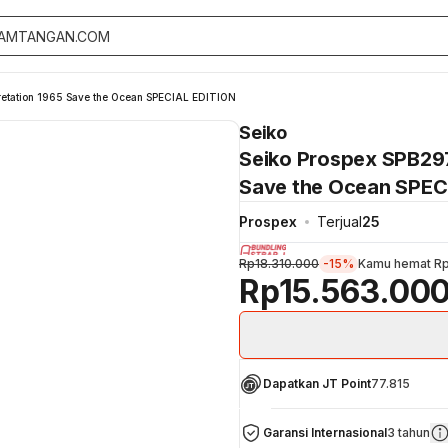
retation 1965 Save the Ocean SPECIAL EDITION
Seiko
Seiko Prospex SPB297
Save the Ocean SPEC
Prospex
Terjual
25
Rp18.310.000
-15%
Kamu hemat
Rp
Rp15.563.00
Dapatkan JT Point
77.815
Garansi Internasional
3 tahun