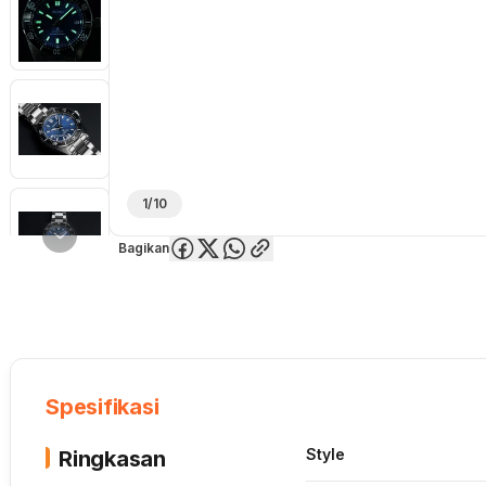
1/10
Bagikan
Overview
Spesifikasi
Deskripsi
Toko Offline
Review
Lainnya
Spesifikasi
Style
Ringkasan