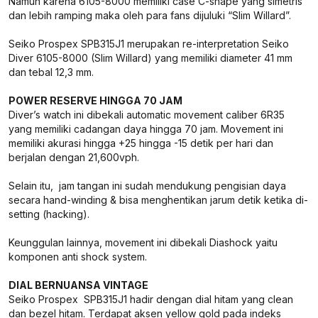
Namun karena 6105-8000 memiliki case C-shape yang simetris
dan lebih ramping maka oleh para fans dijuluki “Slim Willard”.
Seiko Prospex SPB315J1 merupakan re-interpretation Seiko
Diver 6105-8000 (Slim Willard) yang memiliki diameter 41 mm
dan tebal 12,3 mm.
POWER RESERVE HINGGA 70 JAM
Diver’s watch ini dibekali automatic movement caliber 6R35
yang memiliki cadangan daya hingga 70 jam. Movement ini
memiliki akurasi hingga +25 hingga -15 detik per hari dan
berjalan dengan 21,600vph.
Selain itu, jam tangan ini sudah mendukung pengisian daya
secara hand-winding & bisa menghentikan jarum detik ketika di-
setting (hacking).
Keunggulan lainnya, movement ini dibekali Diashock yaitu
komponen anti shock system.
DIAL BERNUANSA VINTAGE
Seiko Prospex SPB315J1 hadir dengan dial hitam yang clean
dan bezel hitam. Terdapat aksen yellow gold pada indeks