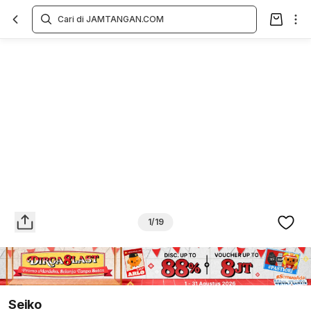
Overview
Spesifikasi
Deskripsi
Toko Offline
Review
Lainnya
1/19
Seiko