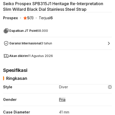
Seiko Prospex SPB315J1 Heritage Re-Interpretation
Slim Willard Black Dial Stainless Steel Strap
Prospex
5
(
1
)
Terjual
6
Dapatkan JT Point
68.000
Garansi Internasional
3 tahun
Akan dikirim
11 Agustus 2026
Spesifikasi
Ringkasan
Style
Diver
Gender
Pria
Case Diameter
41 mm