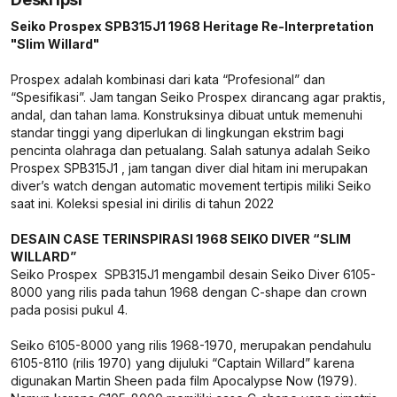
Seiko Prospex SPB315J1 1968 Heritage Re-Interpretation
"Slim Willard"
Prospex adalah kombinasi dari kata “Profesional” dan
“Spesifikasi”. Jam tangan Seiko Prospex dirancang agar praktis,
andal, dan tahan lama. Konstruksinya dibuat untuk memenuhi
standar tinggi yang diperlukan di lingkungan ekstrim bagi
pencinta olahraga dan petualang. Salah satunya adalah Seiko
Prospex SPB315J1 , jam tangan diver dial hitam ini merupakan
diver’s watch dengan automatic movement tertipis miliki Seiko
saat ini. Koleksi spesial ini dirilis di tahun 2022
DESAIN CASE TERINSPIRASI 1968 SEIKO DIVER “SLIM
WILLARD”
Seiko Prospex SPB315J1 mengambil desain Seiko Diver 6105-
8000 yang rilis pada tahun 1968 dengan C-shape dan crown
pada posisi pukul 4.
Seiko 6105-8000 yang rilis 1968-1970, merupakan pendahulu
6105-8110 (rilis 1970) yang dijuluki “Captain Willard” karena
digunakan Martin Sheen pada film Apocalypse Now (1979).