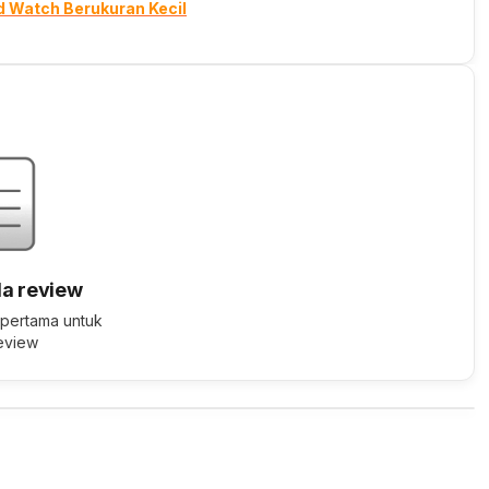
d Watch Berukuran Kecil
a review
 pertama untuk
review