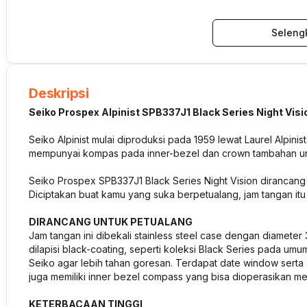
Seleng
Deskripsi
Seiko Prospex Alpinist SPB337J1 Black Series Night Visi
Seiko Alpinist mulai diproduksi pada 1959 lewat Laurel Alpini
mempunyai kompas pada inner-bezel dan crown tambahan un
Seiko Prospex SPB337J1 Black Series Night Vision dirancang
Diciptakan buat kamu yang suka berpetualang, jam tangan itu
DIRANCANG UNTUK PETUALANG
Jam tangan ini dibekali stainless steel case dengan diamete
dilapisi black-coating, seperti koleksi Black Series pada umu
Seiko agar lebih tahan goresan. Terdapat date window serta s
juga memiliki inner bezel compass yang bisa dioperasikan mela
KETERBACAAN TINGGI