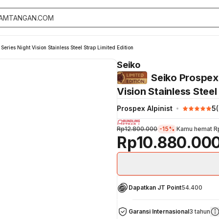
eries Night Vision Stainless Steel Strap Limited Edition
Seiko
Seiko Prospex 
Vision Stainless Steel
Prospex Alpinist
5
(
Rp12.800.000
-15%
Kamu hemat
R
Rp10.880.00
Dapatkan JT Point
54.400
Garansi Internasional
3 tahun