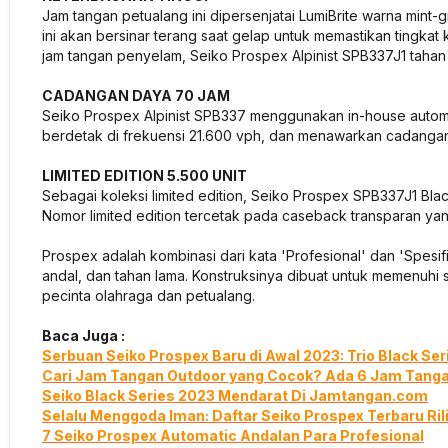
Jam tangan petualang ini dipersenjatai LumiBrite warna mint
ini akan bersinar terang saat gelap untuk memastikan tingka
jam tangan penyelam, Seiko Prospex Alpinist SPB337J1 tahan 
CADANGAN DAYA 70 JAM
Seiko Prospex Alpinist SPB337 menggunakan in-house automa
berdetak di frekuensi 21.600 vph, dan menawarkan cadangan
LIMITED EDITION 5.500 UNIT
Sebagai koleksi limited edition, Seiko Prospex SPB337J1 Blac
Nomor limited edition tercetak pada caseback transparan y
Prospex adalah kombinasi dari kata 'Profesional' dan 'Spesif
andal, dan tahan lama. Konstruksinya dibuat untuk memenuhi s
pecinta olahraga dan petualang.
Baca Juga :
Serbuan Seiko Prospex Baru di Awal 2023: Trio Black Se
Cari Jam Tangan Outdoor yang Cocok? Ada 6 Jam Tangan
Seiko Black Series 2023 Mendarat Di Jamtangan.com
Selalu Menggoda Iman: Daftar Seiko Prospex Terbaru Ri
7 Seiko Prospex Automatic Andalan Para Profesional