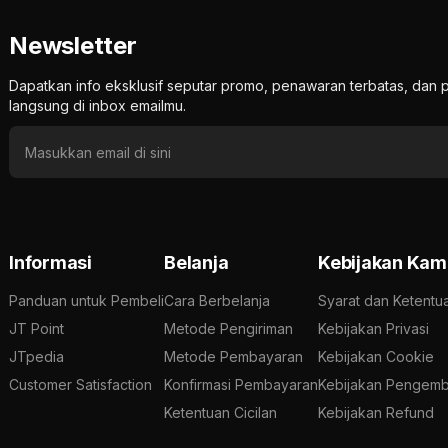
Newsletter
Dapatkan info eksklusif seputar promo, penawaran terbatas, d
langsung di inbox emailmu.
Informasi
Belanja
Kebijakan Kam
Panduan untuk Pembeli
Cara Berbelanja
Syarat dan Ketentu
JT Point
Metode Pengiriman
Kebijakan Privasi
JTpedia
Metode Pembayaran
Kebijakan Cookie
Customer Satisfaction
Konfirmasi Pembayaran
Kebijakan Pengemb
Ketentuan Cicilan
Kebijakan Refund