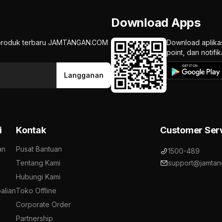
Download Apps
an produk terbaru JAMTANGAN.COM
Download aplika
point, dan notif
Langganan
i
Kontak
Customer Ser
an
Pusat Bantuan
1500-489
Tentang Kami
support@jamtan
Hubungi Kami
alian
Toko Offline
Corporate Order
Partnership