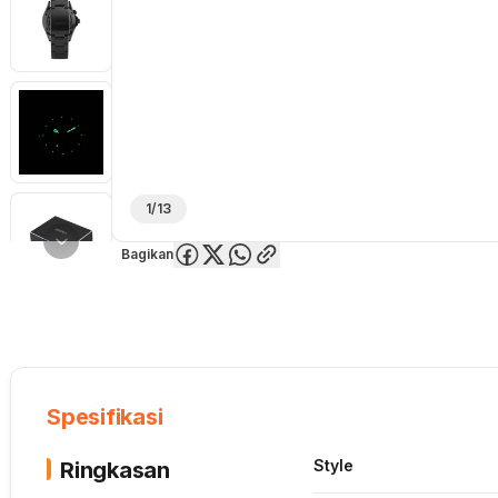
1/13
Bagikan
Overview
Spesifikasi
Deskripsi
Toko Offline
Review
Lainnya
Spesifikasi
Style
Ringkasan