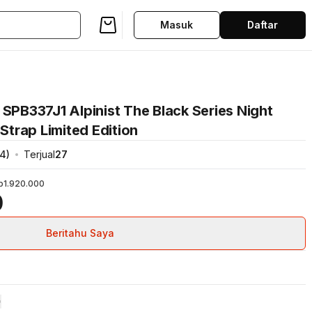
Masuk
Daftar
SPB337J1 Alpinist The Black Series Night
 Strap Limited Edition
4
)
Terjual
27
p1.920.000
0
Beritahu Saya