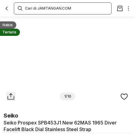
Overview
Spesifikasi
Deskripsi
Toko Offline
Review
Lainnya
Habis
Terlaris
1/10
Seiko
Seiko Prospex SPB453J1 New 62MAS 1965 Diver
Facelift Black Dial Stainless Steel Strap