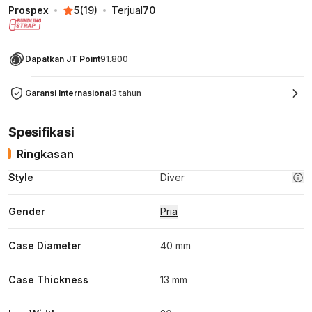
Prospex
5
(
19
)
Terjual
70
Dapatkan JT Point
91.800
Garansi Internasional
3 tahun
Spesifikasi
Ringkasan
Style
Diver
Gender
Pria
Case Diameter
40 mm
Case Thickness
13 mm