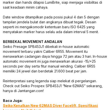
marker dan hands dilapisi LumiBrite, siap menjaga visibilitas di
saat keadaan minim cahaya.
Date window ditampilkan pada posisi pukul 4 dan 5 dengan
tampilan jendela bulat dan angkanya dibuat tegak. Desain
seperti ini mengakomodir ketentuan baru ISO 6425 yang
menyatakan marker harus selalu ada dalam interval 5 menit.
BERBEKAL MOVEMENT ANDALAN
Seiko Presage SPB453J1 dibekali in-house automatic
movement terbaru yakni Caliber 6R55. Movement itu
menawarkan cadangan daya hingga 72 jam atau 3 hari. In-house
automatic movement ini juga menawarkan akurasi -15/+25
seconds per day serta fitur manual winding. Caliber 6R55
memiliki 24 jewel dan berdetak 21.600 beat per jam.
Reinterpretasi sang legenda siap melekat di pergelangan.
Check out Seiko Prospex SPB453J1 “New 62MAS” sekarang,
hanya di Jamtangan.com!
Baca Juga:
Seiko Kenalkan New 62MAS Diver Facelift, Spesifikasi