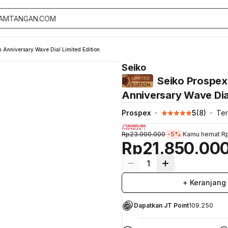
 Anniversary Wave Dial Limited Edition
Seiko
Seiko Prospex 
Anniversary Wave Dial
Prospex
5
(
8
)
Ter
Rp23.000.000
-5%
Kamu hemat
Rp
Rp21.850.00
1
+ Keranjang
Dapatkan JT Point
109.250