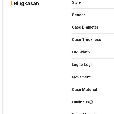
Style
Ringkasan
Gender
Case Diameter
Case Thickness
Lug Width
Lug to Lug
Movement
Case Material
Luminous