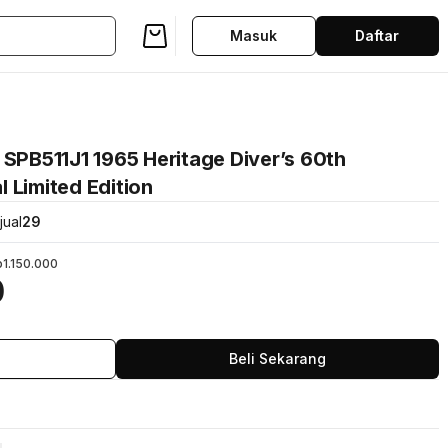
Masuk
Daftar
SPB511J1 1965 Heritage Diver’s 60th
 Limited Edition
jual
29
1.150.000
0
Beli Sekarang