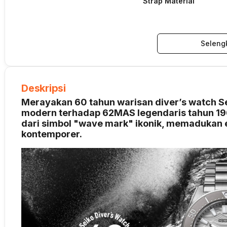
Strap Material
Seleng
Deskripsi
Merayakan 60 tahun warisan diver’s watch S
modern terhadap 62MAS legendaris tahun 196
dari simbol "wave mark" ikonik, memadukan e
kontemporer.