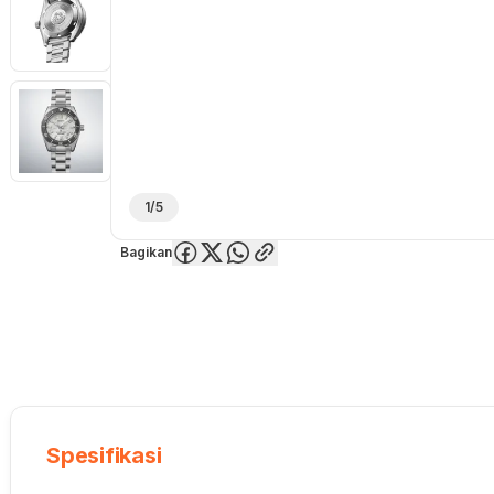
1/5
Bagikan
Overview
Spesifikasi
Deskripsi
Toko Offline
Review
Lainnya
Spesifikasi