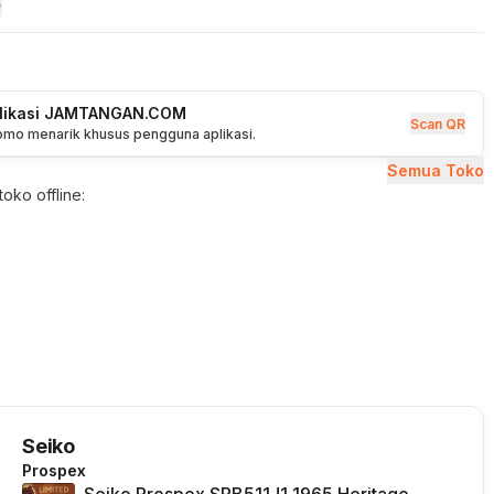
plikasi JAMTANGAN.COM
Scan QR
romo menarik khusus pengguna aplikasi.
Semua Toko
oko offline:
Seiko
Prospex
Seiko Prospex SPB511J1 1965 Heritage