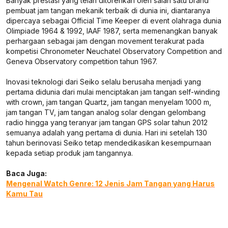
Banyak prestasi yang telah ditorehkan oleh salah satu brand
pembuat jam tangan mekanik terbaik di dunia ini, diantaranya
dipercaya sebagai Official Time Keeper di event olahraga dunia
Olimpiade 1964 & 1992, IAAF 1987, serta memenangkan banyak
perhargaan sebagai jam dengan movement terakurat pada
kompetisi Chronometer Neuchatel Observatory Competition and
Geneva Observatory competition tahun 1967.
Inovasi teknologi dari Seiko selalu berusaha menjadi yang
pertama didunia dari mulai menciptakan jam tangan self-winding
with crown, jam tangan Quartz, jam tangan menyelam 1000 m,
jam tangan TV, jam tangan analog solar dengan gelombang
radio hingga yang teranyar jam tangan GPS solar tahun 2012
semuanya adalah yang pertama di dunia. Hari ini setelah 130
tahun berinovasi Seiko tetap mendedikasikan kesempurnaan
kepada setiap produk jam tangannya.
Baca Juga:
Mengenal Watch Genre: 12 Jenis Jam Tangan yang Harus
Kamu Tau