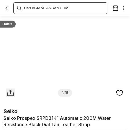
Overview
Spesifikasi
Deskripsi
Toko Offline
Review
Lainnya
Habis
1/15
Seiko
Seiko Prospex SRPD31K1 Automatic 200M Water
Resistance Black Dial Tan Leather Strap