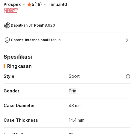
Prospex
5
(
18
)
Terjual
90
Dapatkan JT Point
18.620
Garansi Internasional
3 tahun
Spesifikasi
Ringkasan
Style
Sport
Gender
Pria
Case Diameter
43 mm
Case Thickness
14.4 mm