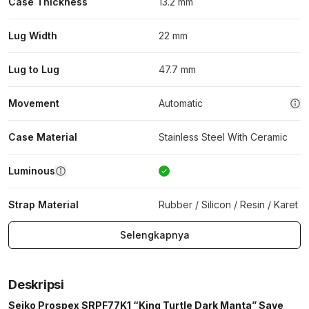
Case Thickness
13.2 mm
Lug Width
22 mm
Lug to Lug
47.7 mm
Movement
Automatic
Case Material
Stainless Steel With Ceramic
Luminous
Strap Material
Rubber / Silicon / Resin / Karet
Selengkapnya
Deskripsi
Seiko Prospex SRPF77K1 “King Turtle Dark Manta” Save