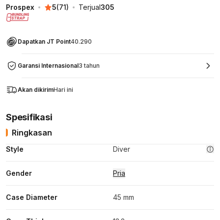
Prospex
5
(
71
)
Terjual
305
Dapatkan JT Point
40.290
Garansi Internasional
3 tahun
Akan dikirim
Hari ini
Spesifikasi
Ringkasan
Style
Diver
Gender
Pria
Case Diameter
45 mm