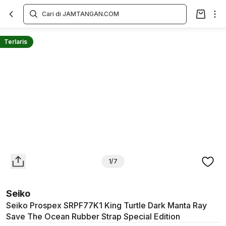
Overview
Spesifikasi
Deskripsi
Toko Offline
Review
Lainnya
Terlaris
1/7
Seiko
Seiko Prospex SRPF77K1 King Turtle Dark Manta Ray
Save The Ocean Rubber Strap Special Edition