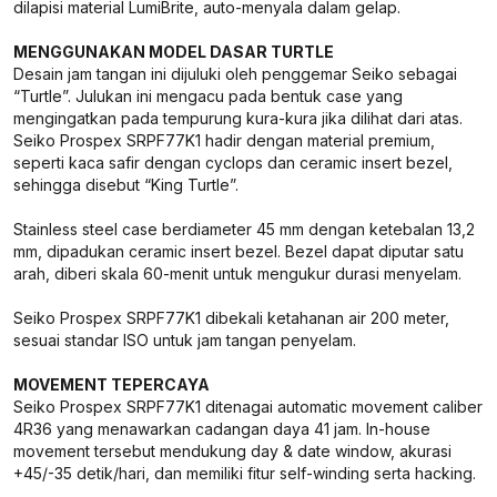
dilapisi material LumiBrite, auto-menyala dalam gelap.
MENGGUNAKAN MODEL DASAR TURTLE
Desain jam tangan ini dijuluki oleh penggemar Seiko sebagai
“Turtle”. Julukan ini mengacu pada bentuk case yang
mengingatkan pada tempurung kura-kura jika dilihat dari atas.
Seiko Prospex SRPF77K1 hadir dengan material premium,
seperti kaca safir dengan cyclops dan ceramic insert bezel,
sehingga disebut “King Turtle”.
Stainless steel case berdiameter 45 mm dengan ketebalan 13,2
mm, dipadukan ceramic insert bezel. Bezel dapat diputar satu
arah, diberi skala 60-menit untuk mengukur durasi menyelam.
Seiko Prospex SRPF77K1 dibekali ketahanan air 200 meter,
sesuai standar ISO untuk jam tangan penyelam.
MOVEMENT TEPERCAYA
Seiko Prospex SRPF77K1 ditenagai automatic movement caliber
4R36 yang menawarkan cadangan daya 41 jam. In-house
movement tersebut mendukung day & date window, akurasi
+45/-35 detik/hari, dan memiliki fitur self-winding serta hacking.