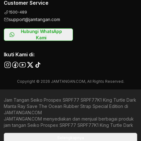
Customer Service
1500-489
support@jamtangan.com
Hubungi WhatsApp
Kami
Ikuti Kami di:
Copyright © 2026 JAMTANGAN.COM, All Rights Reserved.
Jam Tangan Seiko Prospex SRPF77 SRPF77K1 King Turtle Dark
Manta Ray Save The Ocean Rubber Strap Special Edition di
JAMTANGAN.COM
JAMTANGAN.COM menyediakan dan menjual berbagai produk
jam tangan Seiko Prospex SRPF77 SRPF77K1 King Turtle Dark
Manta Ray Save The Ocean Rubber Strap Special Edition
original bergaransi resmi Indonesia dan Global (International
Selengkapnya