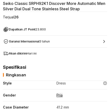
Seiko Classic SRPH92K1 Discover More Automatic Men
Silver Dial Dual Tone Stainless Steel Strap
Terjual
26
Dapatkan JT Point
23.800
Garansi Internasional
3 tahun
Akan dikirim
Hari ini
Spesifikasi
Ringkasan
Style
Dress
Gender
Pria
Case Diameter
41.2 mm