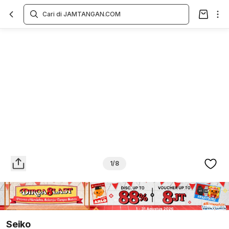
Overview
Spesifikasi
Deskripsi
Toko Offline
Review
Lainnya
1/8
Seiko