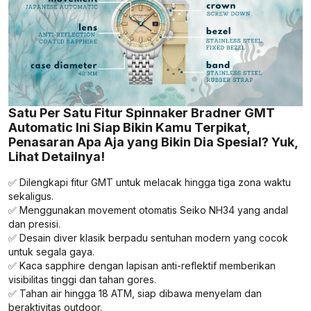
Satu Per Satu Fitur Spinnaker Bradner GMT
Automatic Ini Siap Bikin Kamu Terpikat,
Penasaran Apa Aja yang Bikin Dia Spesial? Yuk,
Lihat Detailnya!
✅ Dilengkapi fitur GMT untuk melacak hingga tiga zona waktu
sekaligus.
✅ Menggunakan movement otomatis Seiko NH34 yang andal
dan presisi.
✅ Desain diver klasik berpadu sentuhan modern yang cocok
untuk segala gaya.
✅ Kaca sapphire dengan lapisan anti-reflektif memberikan
visibilitas tinggi dan tahan gores.
✅ Tahan air hingga 18 ATM, siap dibawa menyelam dan
beraktivitas outdoor.