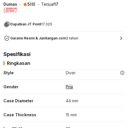
Dumas
5
(
6
)
Terjual
17
Dapatkan JT Point
17.325
Garansi Resmi & Jamtangan.com
2 tahun
Spesifikasi
Ringkasan
Style
Diver
Gender
Pria
Case Diameter
44 mm
Case Thickness
15 mm