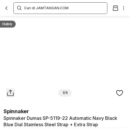
Overview
Spesifikasi
Deskripsi
Toko Offline
Review
Lainnya
Habis
1/9
Spinnaker
Spinnaker Dumas SP-5119-22 Automatic Navy Black
Blue Dial Stainless Steel Strap + Extra Strap