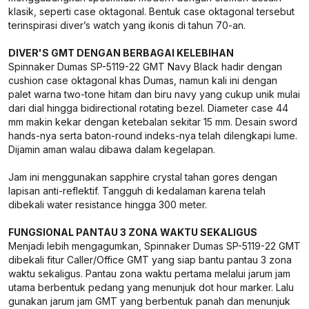
klasik, seperti case oktagonal. Bentuk case oktagonal tersebut
terinspirasi diver’s watch yang ikonis di tahun 70-an.
DIVER'S GMT DENGAN BERBAGAI KELEBIHAN
Spinnaker Dumas SP-5119-22 GMT Navy Black hadir dengan
cushion case oktagonal khas Dumas, namun kali ini dengan
palet warna two-tone hitam dan biru navy yang cukup unik mulai
dari dial hingga bidirectional rotating bezel. Diameter case 44
mm makin kekar dengan ketebalan sekitar 15 mm. Desain sword
hands-nya serta baton-round indeks-nya telah dilengkapi lume.
Dijamin aman walau dibawa dalam kegelapan.
Jam ini menggunakan sapphire crystal tahan gores dengan
lapisan anti-reflektif. Tangguh di kedalaman karena telah
dibekali water resistance hingga 300 meter.
FUNGSIONAL PANTAU 3 ZONA WAKTU SEKALIGUS
Menjadi lebih mengagumkan, Spinnaker Dumas SP-5119-22 GMT
dibekali fitur Caller/Office GMT yang siap bantu pantau 3 zona
waktu sekaligus. Pantau zona waktu pertama melalui jarum jam
utama berbentuk pedang yang menunjuk dot hour marker. Lalu
gunakan jarum jam GMT yang berbentuk panah dan menunjuk