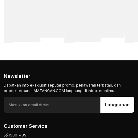
Newsletter
Dapatkan info eksklusif seputar promo, penawaran terbatas, dan
produk terbaru JAMTANGAN.COM langsung di inbox emailmu.
Langganan
Customer Service
1500-489