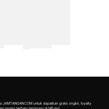
si JAMTANGAN.COM untuk dapatkan gratis ongkir, loyalty
ikasi promo terbaru langsung di HP-mu!