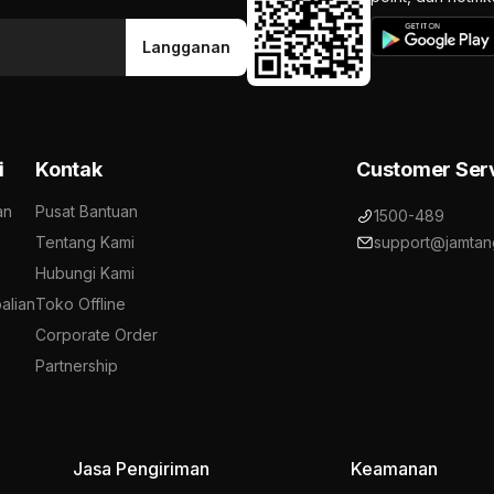
Langganan
i
Kontak
Customer Ser
an
Pusat Bantuan
1500-489
Tentang Kami
support@jamtan
Hubungi Kami
alian
Toko Offline
Corporate Order
Partnership
Jasa Pengiriman
Keamanan