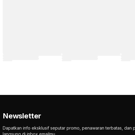
Newsletter
Dapatkan info eksklusif seputar promo, penawaran terbatas, d
langsung di inbox emailmu.