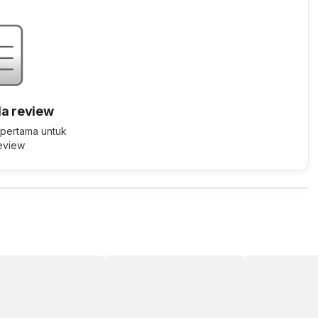
a review
 pertama untuk
review