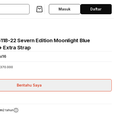
Masuk
Daftar
118-22 Severn Edition Moonlight Blue
+ Extra Strap
al
16
370.000
Beritahu Saya
om
2 tahun