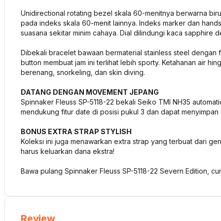
Unidirectional rotating bezel skala 60-menitnya berwarna bi
pada indeks skala 60-menit lainnya. Indeks marker dan hand
suasana sekitar minim cahaya. Dial dilindungi kaca sapphire de
Dibekali bracelet bawaan bermaterial stainless steel dengan
button membuat jam ini terlihat lebih sporty. Ketahanan air 
berenang, snorkeling, dan skin diving.
DATANG DENGAN MOVEMENT JEPANG
Spinnaker Fleuss SP-5118-22 bekali Seiko TMI NH35 automa
mendukung fitur date di posisi pukul 3 dan dapat menyimpan 
BONUS EXTRA STRAP STYLISH
Koleksi ini juga menawarkan extra strap yang terbuat dari ge
harus keluarkan dana ekstra!
Bawa pulang Spinnaker Fleuss SP-5118-22 Severn Edition, c
Review