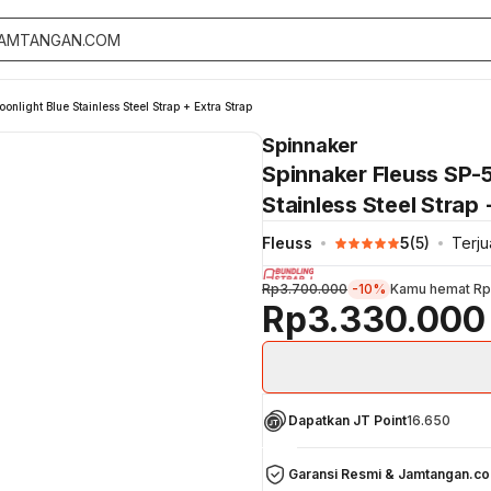
nlight Blue Stainless Steel Strap + Extra Strap
Spinnaker
Spinnaker Fleuss SP-5
Stainless Steel Strap 
Fleuss
5
(
5
)
Terju
Rp3.700.000
-10%
Kamu hemat
Rp
Rp3.330.000
Dapatkan JT Point
16.650
Garansi Resmi & Jamtangan.c