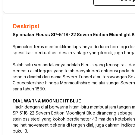
Deskripsi
Spinnaker Fleuss SP-5118-22 Severn Edition Moonlight B
Spinnaker terus membuktikan kiprahnya di dunia horologi d
spesifikasi berkualitas, desain vintage yang ikonik, juga har
Salah satu seri andalannya adalah Fleuss yang terinspirasi da
penemu asal Inggris yang telah banyak berkontribusi pada d
sendiri diambil dari nama Severn Tunnel atau terowongan S
Gloucestershire hingga Monmouthshire melalui sungai Severn
sana tahun 1880.
DIAL WARNA MOONLIGHT BLUE
Hadir dengan dial berwarna hitam-biru membuat jam tangan ma
SP-5118-22 Severn Edition Moonlight Blue dirancang sebagai 
stainless steel yang kokoh berdiameter 43 mm dan ketebalan 1
melihat movement bekerja di tengah dial, juga cakram indika
pukul 3.