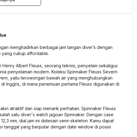
lue
engan menghadirkan berbagai jam tangan diver’s dengan
ga yang cukup affordable.
ri Henry Albert Fleuss, seorang teknisi, penyelam sekaligus
unia penyelaman modern. Koleksi Spinnaker Fleuss Severn
evern, yaitu terowongan bawah air yang menghubungkan
 di Inggris, di mana penemuan pertama Fleuss digunakan di
kin atraktif dan siap menarik perhatian. Spinnaker Fleuss
salah satu diver's watch jagoan Spinnaker. Dengan case
2,3 mm, dial jam ini didesain semi-skeleton. Kamu dapat
tor tanggal yang berputar dengan date window di posisi