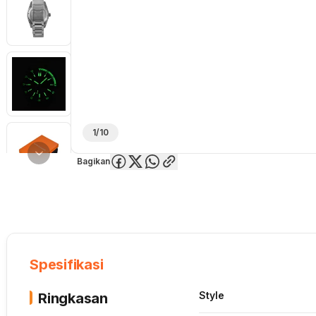
1/10
Bagikan
Overview
Spesifikasi
Deskripsi
Toko Offline
Review
Lainnya
Spesifikasi
Style
Ringkasan