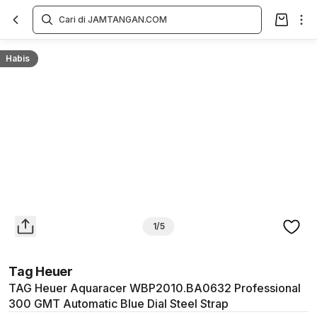
Overview
Spesifikasi
Deskripsi
Toko Offline
Review
Lainnya
Habis
1/5
Tag Heuer
TAG Heuer Aquaracer WBP2010.BA0632 Professional
300 GMT Automatic Blue Dial Steel Strap