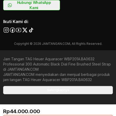
Hubungi WhatsApp
Kami
Ikuti Kami di:
Copyright © 2026 JAMTANGAN.COM, All Rights Reserved.
Jam Tangan TAG Heuer Aquaracer WBP201A.BA0632
Professional 300 Automatic Black Dial Fine Brushed Steel Strap
di JAMTANGAN.COM
JAMTANGAN.COM menyediakan dan menjual berbagai produk
jam tangan TAG Heuer Aquaracer WBP201A.BA0632
Professional 300 Automatic Black Dial Fine Brushed Steel Strap
original bergaransi resmi Indonesia dan Global (International
Selengkapnya
Warranty). Kami berkomitmen untuk memberi penawaran terbaik
bagi setiap pelanggan. JAMTANGAN.COM menjamin produk-
produk yang tersedia merupakan produk jam tangan original,
Rp44.000.000
berkualitas tinggi, dan memiliki harga yang lebih terjangkau dari
toko online Indonesia lainnya. Anda, watchlovers, merupakan