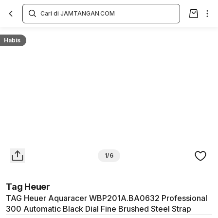
Overview
Spesifikasi
Deskripsi
Toko Offline
Review
Lainnya
Habis
1/6
Tag Heuer
TAG Heuer Aquaracer WBP201A.BA0632 Professional
300 Automatic Black Dial Fine Brushed Steel Strap