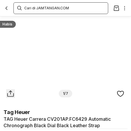
Overview
Spesifikasi
Deskripsi
Toko Offline
Review
Lainnya
Habis
1/7
Tag Heuer
TAG Heuer Carrera CV201AP.FC6429 Automatic
Chronograph Black Dial Black Leather Strap