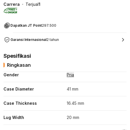
Carrera
Terjual
1
Dapatkan JT Point
297.500
Garansi Internasional
2 tahun
Spesifikasi
Ringkasan
Gender
Pria
Case Diameter
41 mm
Case Thickness
16.45 mm
Lug Width
20 mm