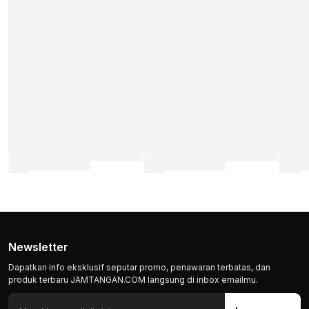
Newsletter
Dapatkan info eksklusif seputar promo, penawaran terbatas, dan
produk terbaru JAMTANGAN.COM langsung di inbox emailmu.