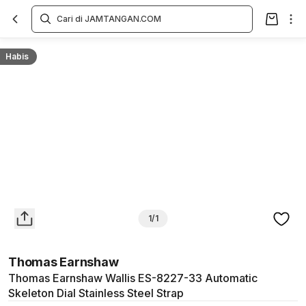
Overview
Spesifikasi
Deskripsi
Toko Offline
Review
Lainnya
Habis
1/1
Thomas Earnshaw
Thomas Earnshaw Wallis ES-8227-33 Automatic
Skeleton Dial Stainless Steel Strap