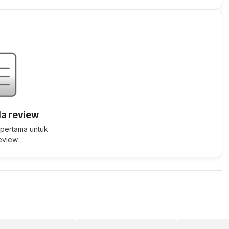
a review
 pertama untuk
review