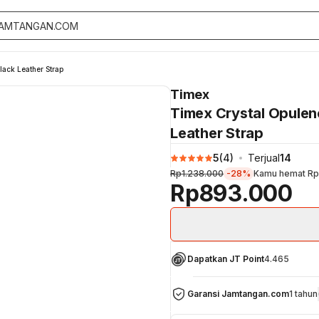
ack Leather Strap
Timex
Timex Crystal Opulen
Leather Strap
5
(
4
)
Terjual
14
Rp1.238.000
-28%
Kamu hemat
Rp
Rp893.000
Dapatkan JT Point
4.465
Garansi Jamtangan.com
1 tahun