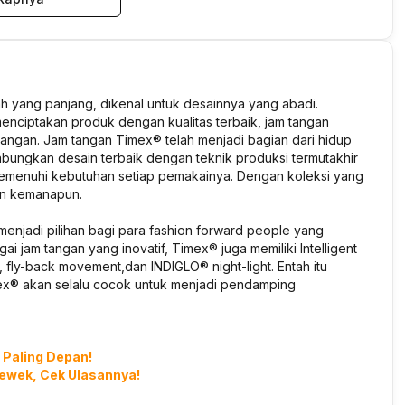
ah yang panjang, dikenal untuk desainnya yang abadi.
enciptakan produk dengan kualitas terbaik, jam tangan
angan. Jam tangan Timex® telah menjadi bagian dari hidup
bungkan desain terbaik dengan teknik produksi termutakhir
memenuhi kebutuhan setiap pemakainya. Dengan koleksi yang
dan kemanapun.
enjadi pilihan bagi para
fashion forward people
yang
gai jam tangan yang inovatif, Timex® juga memiliki Intelligent
, fly-back movement,
dan INDIGLO®
night-light.
Entah itu
ex® akan selalu cocok untuk menjadi pendamping
 Paling Depan!
Cewek, Cek Ulasannya!