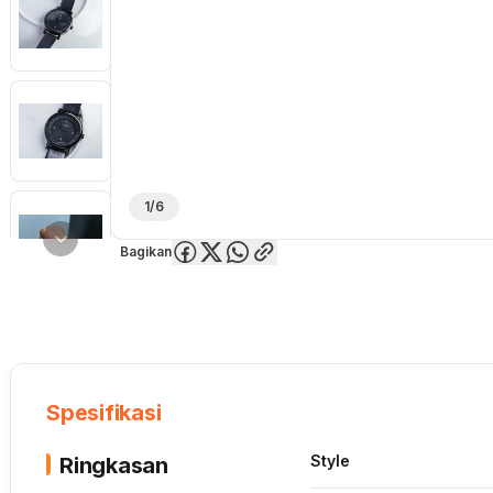
1/6
Bagikan
Overview
Spesifikasi
Deskripsi
Toko Offline
Review
Lainnya
Spesifikasi
Style
Ringkasan