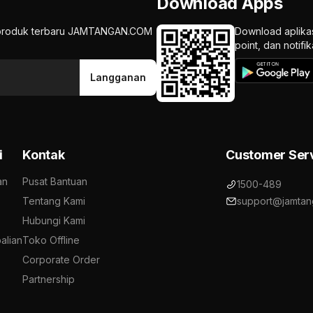
Download Apps
an produk terbaru JAMTANGAN.COM
Download aplika
point, dan notif
Langganan
i
Kontak
Customer Ser
an
Pusat Bantuan
1500-489
Tentang Kami
support@jamtan
Hubungi Kami
alian
Toko Offline
Corporate Order
Partnership