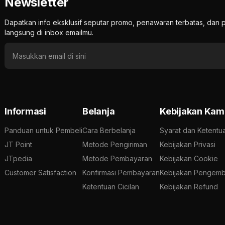
Newsletter
Dapatkan info eksklusif seputar promo, penawaran terbatas, d
langsung di inbox emailmu.
Informasi
Belanja
Kebijakan Kam
Panduan untuk Pembeli
Cara Berbelanja
Syarat dan Ketentu
JT Point
Metode Pengiriman
Kebijakan Privasi
JTpedia
Metode Pembayaran
Kebijakan Cookie
Customer Satisfaction
Konfirmasi Pembayaran
Kebijakan Pengemb
Ketentuan Cicilan
Kebijakan Refund