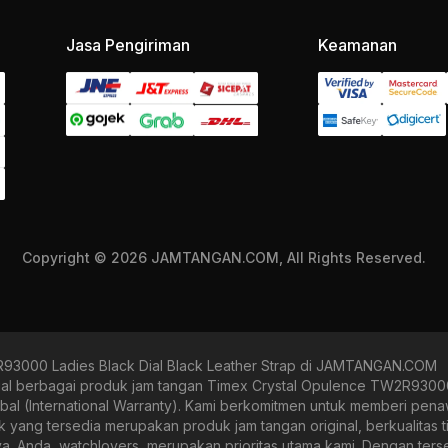
Jasa Pengiriman
Keamanan
Copyright © 2026 JAMTANGAN.COM, All Rights Reserved.
93000 Ladies Black Dial Black Leather Strap di JAMTANGAN.COM
berbagai produk jam tangan Timex Crystal Opulence TW2R93000 La
obal (International Warranty). Kami berkomitmen untuk memberi pena
g tersedia merupakan produk jam tangan original, berkualitas tin
nya. Anda, watchlovers, merupakan prioritas utama kami. Dengan ter