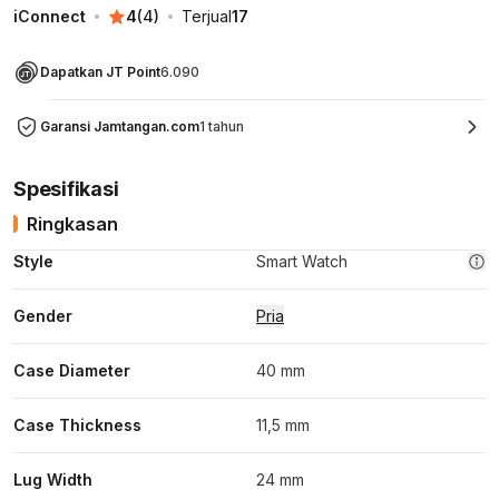
iConnect
4
(
4
)
Terjual
17
Dapatkan JT Point
6.090
Garansi Jamtangan.com
1 tahun
Spesifikasi
Ringkasan
Style
Smart Watch
Gender
Pria
Case Diameter
40 mm
Case Thickness
11,5 mm
Lug Width
24 mm