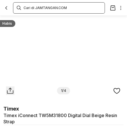
Overview
Spesifikasi
Deskripsi
Toko Offline
Review
Lainnya
Habis
1/4
Timex
Timex iConnect TW5M31800 Digital Dial Beige Resin
Strap