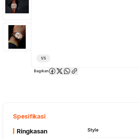
1/5
Bagikan
Overview
Spesifikasi
Deskripsi
Toko Offline
Review
Lainnya
Spesifikasi
Style
Ringkasan