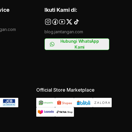
vice
Ikuti Kami di:
gan.com
blog.jamtangan.com
Hubungi WhatsApp
Kami
Official Store Marketplace