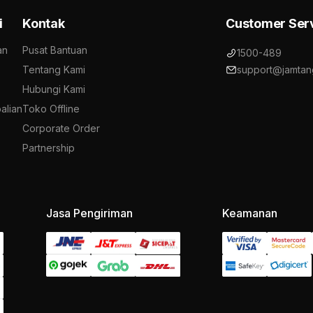
i
Kontak
Customer Ser
an
Pusat Bantuan
1500-489
Tentang Kami
support@jamtan
Hubungi Kami
alian
Toko Offline
Corporate Order
Partnership
Jasa Pengiriman
Keamanan