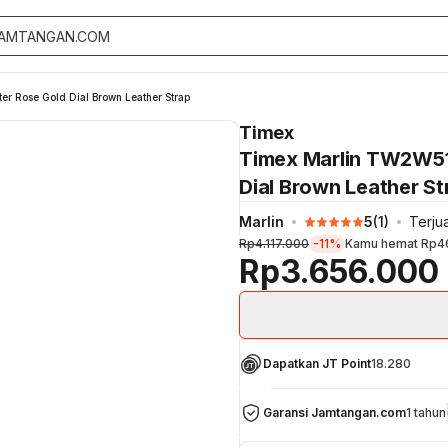
 Rose Gold Dial Brown Leather Strap
Timex
Timex Marlin TW2W5
Dial Brown Leather St
Marlin
5
(
1
)
Terjua
Rp4.117.000
-11%
Kamu hemat
Rp4
Rp3.656.000
Dapatkan JT Point
18.280
Garansi Jamtangan.com
1 tahun