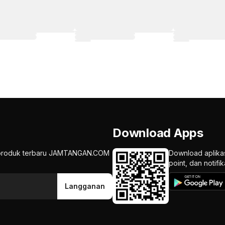
Download Apps
an produk terbaru JAMTANGAN.COM
Download aplika
point, dan notif
Langganan