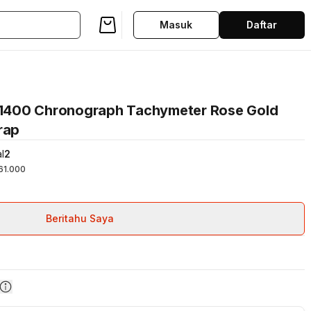
Masuk
Daftar
1400 Chronograph Tachymeter Rose Gold
rap
l
2
61.000
Beritahu Saya