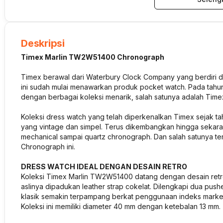
Deskripsi
Timex Marlin TW2W51400 Chronograph
Timex berawal dari Waterbury Clock Company yang berdiri di
ini sudah mulai menawarkan produk pocket watch. Pada tahu
dengan berbagai koleksi menarik, salah satunya adalah Timex
Koleksi dress watch yang telah diperkenalkan Timex sejak ta
yang vintage dan simpel. Terus dikembangkan hingga sekaran
mechanical sampai quartz chronograph. Dan salah satunya t
Chronograph ini.
DRESS WATCH IDEAL DENGAN DESAIN RETRO
Koleksi Timex Marlin TW2W51400 datang dengan desain retro-
aslinya dipadukan leather strap cokelat. Dilengkapi dua push
klasik semakin terpampang berkat penggunaan indeks marker 
Koleksi ini memiliki diameter 40 mm dengan ketebalan 13 mm.