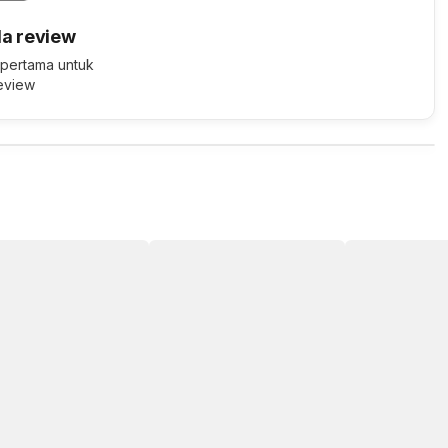
a review
 pertama untuk
review