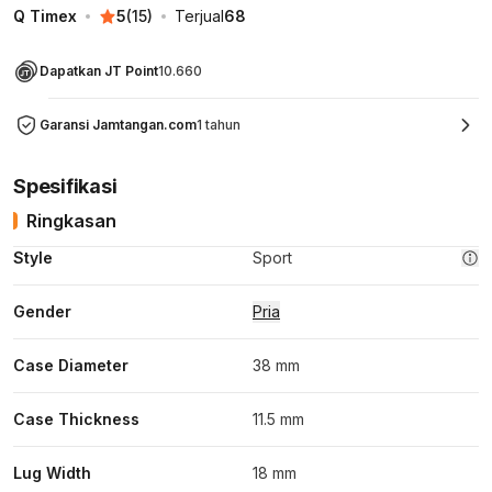
Q Timex
5
(
15
)
Terjual
68
Dapatkan JT Point
10.660
Garansi Jamtangan.com
1 tahun
Spesifikasi
Ringkasan
Style
Sport
Gender
Pria
Case Diameter
38 mm
Case Thickness
11.5 mm
Lug Width
18 mm