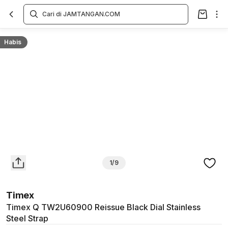
Overview
Spesifikasi
Deskripsi
Toko Offline
Review
Lainnya
Habis
1/9
Timex
Timex Q TW2U60900 Reissue Black Dial Stainless
Steel Strap