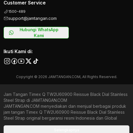
Customer Service
1500-489
support@jamtangan.com
Hubungi WhatsApp
Kami
Ikuti Kami di:
Copyright © 2026 JAMTANGAN.COM, All Rights Reserved.
Jam Tangan Timex Q TW2U60900 Reissue Black Dial Stainless
Steel Strap di JAMTANGAN.COM
JAMTANGAN.COM menyediakan dan menjual berbagai produk
jam tangan Timex Q TW2U60900 Reissue Black Dial Stainless
Steel Strap original bergaransi resmi Indonesia dan Global
(International Warranty). Kami berkomitmen untuk memberi
penawaran terbaik bagi setiap pelanggan. JAMTANGAN.COM
Selengkapnya