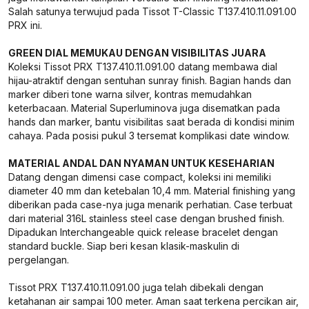
Salah satunya terwujud pada Tissot T-Classic T137.410.11.091.00
PRX ini.
GREEN DIAL MEMUKAU DENGAN VISIBILITAS JUARA
Koleksi Tissot PRX T137.410.11.091.00 datang membawa dial
hijau-atraktif dengan sentuhan sunray finish. Bagian hands dan
marker diberi tone warna silver, kontras memudahkan
keterbacaan. Material Superluminova juga disematkan pada
hands dan marker, bantu visibilitas saat berada di kondisi minim
cahaya. Pada posisi pukul 3 tersemat komplikasi date window.
MATERIAL ANDAL DAN NYAMAN UNTUK KESEHARIAN
Datang dengan dimensi case compact, koleksi ini memiliki
diameter 40 mm dan ketebalan 10,4 mm. Material finishing yang
diberikan pada case-nya juga menarik perhatian. Case terbuat
dari material 316L stainless steel case dengan brushed finish.
Dipadukan Interchangeable quick release bracelet dengan
standard buckle. Siap beri kesan klasik-maskulin di
pergelangan.
Tissot PRX T137.410.11.091.00 juga telah dibekali dengan
ketahanan air sampai 100 meter. Aman saat terkena percikan air,