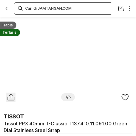
Overview
Spesifikasi
Deskripsi
Toko Offline
Review
Lainnya
Habis
Terlaris
1/5
TISSOT
Tissot PRX 40mm T-Classic T137.410.11.091.00 Green
Dial Stainless Steel Strap