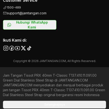
Customer Service
1500-489
support@jamtangan.com
Hubungi WhatsApp
Kami
Ikuti Kami di:
Copyright © 2026 JAMTANGAN.COM, All Rights Reserved.
Jam Tangan Tissot PRX 40mm T-Classic T137.410.11.091.00
Green Dial Stainless Steel Strap di JAMTANGAN.COM
JAMTANGAN.COM menyediakan dan menjual berbagai produk
jam tangan Tissot PRX 40mm T-Classic T137.410.11.091.00 Green
Dial Stainless Steel Strap original bergaransi resmi Indonesia
dan Global (International Warranty). Kami berkomitmen untuk
memberi penawaran terbaik bagi setiap pelanggan.
Selengkapnya