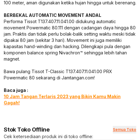
100 meter, aman digunakan ketika hujan hingga untuk berenang.
BERBEKAL AUTOMATIC MOVEMENT ANDAL
Performa Tissot T137.407.11.041.00 didukung automatic
movement Powermatic 80.111 dengan cadangan daya hingga 80
jam. Praktis dan tidak perlu bolak-balik setting waktu meski tidak
dipakai 80 jam (sekitar 3 hari). Movement ini juga memiliki
kapasitas hand-winding dan hacking. Dilengkapi pula dengan
komponen balance spring Nivachron™ sehingga lebih tahan
magnet.
Bawa pulang Tissot T-Classic T137.407.11.041.00 PRX
Powermatic 80 sekarang di Jamtangan.com!
Baca juga :
10 Jam Tangan Terlaris 2023 yang Bikin Kamu Makin
Gagah!
Stok Toko Offline
Semua Toko
Cek ketersediaan produk ini di toko offline: