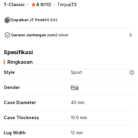
T-Classic
4.9
(
10
)
Terjual
72
Dapatkan JT Point
66.645
Garansi Jamtangan.com
2 tahun
Spesifikasi
Ringkasan
Style
Sport
Gender
Pria
Case Diameter
40 mm
Case Thickness
10.9 mm
Lug Width
12 mm