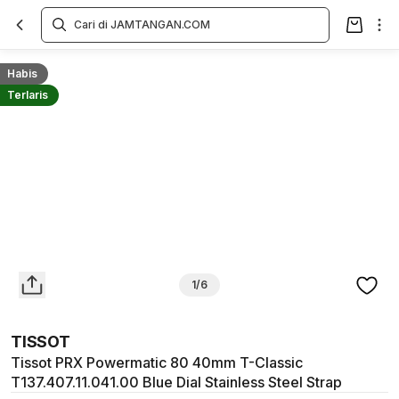
Overview
Spesifikasi
Deskripsi
Toko Offline
Review
Lainnya
Habis
Terlaris
1/6
TISSOT
Tissot PRX Powermatic 80 40mm T-Classic
T137.407.11.041.00 Blue Dial Stainless Steel Strap