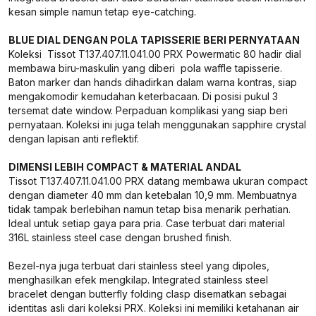
kesan simple namun tetap eye-catching.
BLUE DIAL DENGAN POLA TAPISSERIE BERI PERNYATAAN
Koleksi Tissot T137.407.11.041.00 PRX Powermatic 80 hadir dial
membawa biru-maskulin yang diberi pola waffle tapisserie.
Baton marker dan hands dihadirkan dalam warna kontras, siap
mengakomodir kemudahan keterbacaan. Di posisi pukul 3
tersemat date window. Perpaduan komplikasi yang siap beri
pernyataan. Koleksi ini juga telah menggunakan sapphire crystal
dengan lapisan anti reflektif.
DIMENSI LEBIH COMPACT & MATERIAL ANDAL
Tissot T137.407.11.041.00 PRX datang membawa ukuran compact
dengan diameter 40 mm dan ketebalan 10,9 mm. Membuatnya
tidak tampak berlebihan namun tetap bisa menarik perhatian.
Ideal untuk setiap gaya para pria. Case terbuat dari material
316L stainless steel case dengan brushed finish.
Bezel-nya juga terbuat dari stainless steel yang dipoles,
menghasilkan efek mengkilap. Integrated stainless steel
bracelet dengan butterfly folding clasp disematkan sebagai
identitas asli dari koleksi PRX. Koleksi ini memiliki ketahanan air