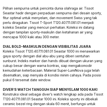
Pilihan sempurna untuk pencinta dunia olahraga air. Tissot
Seastar hadir dengan perpaduan sempurna dari desain sporty,
fitur optimal untuk menyelam, dan movement Swiss yang tak
perlu diragukan. Tissot T-Sport T120.407.11.081.01 menjadi
koleksi Seastar yang mencuri perhatian. Koleksi ini datang
dengan tampilan sporty-maskulin dan ketahanan air yang
mencapai 1000 kaki atau 300 meter.
DIAL BOLD-MASKULIN DENGAN VISIBILITAS JUARA
Koleksi Tissot T120.407.11.081.01 Seastar 1000 ini menawarkan
gaya sporty dengan dial abu-abu yang diberi sentuhan
sunburst. Indeks marker dan hands dibuat dengan ukuran yang
cukup besar dengan warna kontras, siap mengakomodir
kemudahan keterbacaan. Material Super-LumiNova juga telah
disematkan, siap menyala di kondisi minim cahaya. Pada posisi
pukul 6 tersemat date window.
DIVER’S WATCH TANGGUH SIAP MENYELAM 1000 KAKI
Konstruksi ideal sebagai diver’s watch lengkap ada pada Tissot
T120.407.11.081.01 Seastar 1000 ini. Koleksi sporty ini dibekali
ceramic bezel ring dengan skala 60 menit, berfungsi untuk