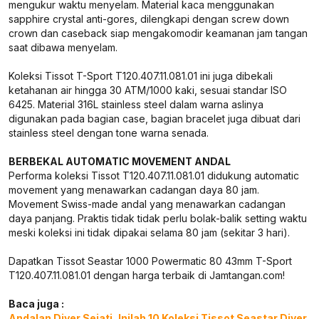
mengukur waktu menyelam. Material kaca menggunakan
sapphire crystal anti-gores, dilengkapi dengan screw down
crown dan caseback siap mengakomodir keamanan jam tangan
saat dibawa menyelam.
Koleksi Tissot T-Sport T120.407.11.081.01 ini juga dibekali
ketahanan air hingga 30 ATM/1000 kaki, sesuai standar ISO
6425. Material 316L stainless steel dalam warna aslinya
digunakan pada bagian case, bagian bracelet juga dibuat dari
stainless steel dengan tone warna senada.
BERBEKAL AUTOMATIC MOVEMENT ANDAL
Performa koleksi Tissot T120.407.11.081.01 didukung automatic
movement yang menawarkan cadangan daya 80 jam.
Movement Swiss-made andal yang menawarkan cadangan
daya panjang. Praktis tidak tidak perlu bolak-balik setting waktu
meski koleksi ini tidak dipakai selama 80 jam (sekitar 3 hari).
Dapatkan Tissot Seastar 1000 Powermatic 80 43mm T-Sport
T120.407.11.081.01 dengan harga terbaik di Jamtangan.com!
Baca juga :
Andalan Diver Sejati, Inilah 10 Koleksi Tissot Seastar Diver