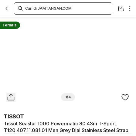
Overview
Spesifikasi
Deskripsi
Toko Offline
Review
Lainnya
Terlaris
1/4
TISSOT
Tissot Seastar 1000 Powermatic 80 43m T-Sport
T120.407.11.081.01 Men Grey Dial Stainless Steel Strap