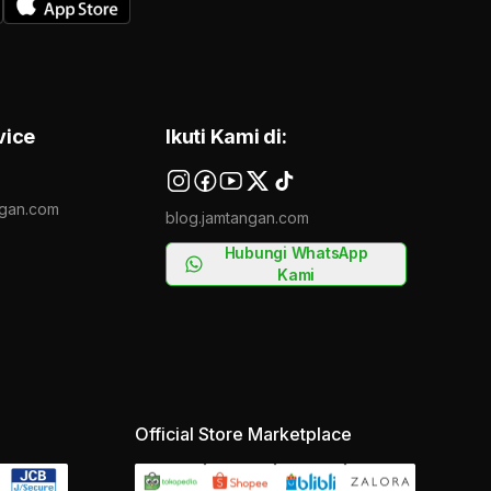
vice
Ikuti Kami di:
gan.com
blog.jamtangan.com
Hubungi WhatsApp
Kami
Official Store Marketplace