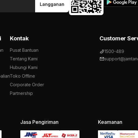
Langganan
i
Kontak
Customer Ser
an
Pusat Bantuan
1500-489
Tentang Kami
support@jamtan
Hubungi Kami
alian
Toko Offline
Corporate Order
Partnership
Jasa Pengiriman
Keamanan