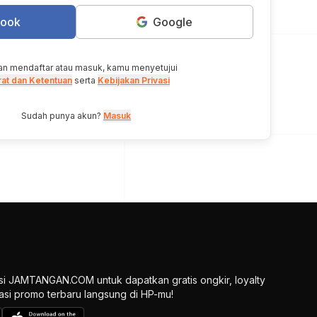
book
Google
n mendaftar atau masuk, kamu menyetujui
rat dan Ketentuan
serta
Kebijakan Privasi
Sudah punya akun?
Masuk
si JAMTANGAN.COM untuk dapatkan gratis ongkir, loyalty
ikasi promo terbaru langsung di HP-mu!