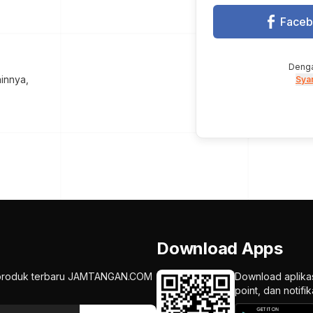
Face
Denga
innya,
Sya
Download Apps
an produk terbaru JAMTANGAN.COM
Download aplika
point, dan notif