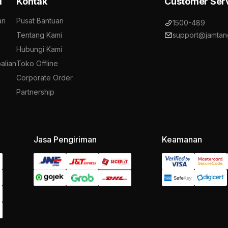
i
Kontak
Customer Ser
an
Pusat Bantuan
1500-489
Tentang Kami
support@jamtan
Hubungi Kami
alian
Toko Offline
Corporate Order
Partnership
Jasa Pengiriman
Keamanan