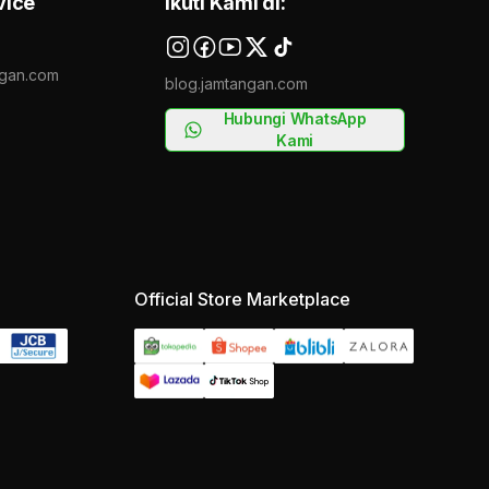
vice
Ikuti Kami di:
gan.com
blog.jamtangan.com
Hubungi WhatsApp
Kami
Official Store Marketplace