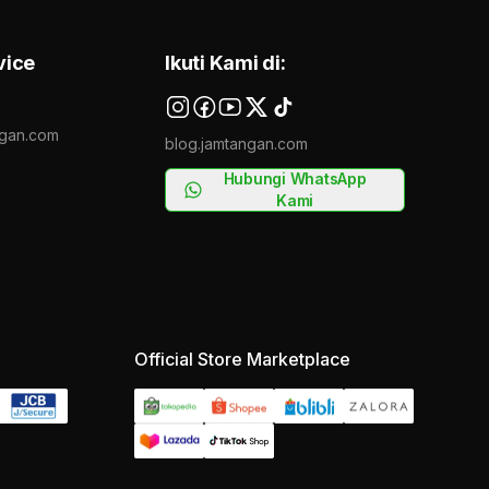
vice
Ikuti Kami di:
gan.com
blog.jamtangan.com
Hubungi WhatsApp
Kami
Official Store Marketplace