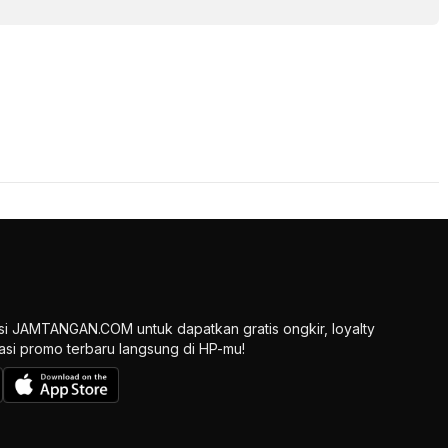
si JAMTANGAN.COM untuk dapatkan gratis ongkir, loyalty
ikasi promo terbaru langsung di HP-mu!