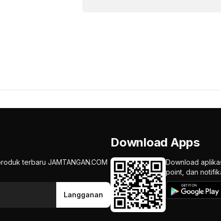
Download Apps
an produk terbaru JAMTANGAN.COM
Download aplika
point, dan notif
Langganan