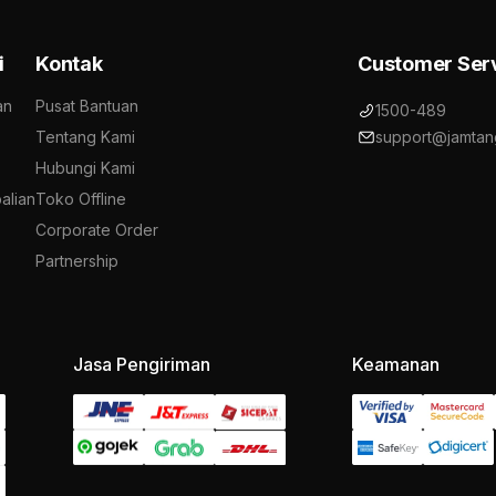
i
Kontak
Customer Ser
an
Pusat Bantuan
1500-489
Tentang Kami
support@jamtan
Hubungi Kami
alian
Toko Offline
Corporate Order
Partnership
Jasa Pengiriman
Keamanan