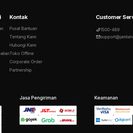
i
Kontak
Customer Ser
an
Pusat Bantuan
1500-489
Tentang Kami
support@jamtan
Hubungi Kami
alian
Toko Offline
Corporate Order
Partnership
Jasa Pengiriman
Keamanan