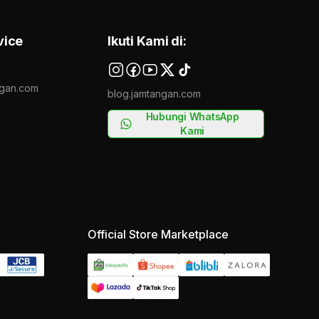
vice
Ikuti Kami di:
gan.com
blog.jamtangan.com
Hubungi WhatsApp
Kami
Official Store Marketplace