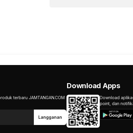
Download Apps
an produk terbaru JAMTANGAN.COM
Download aplika
point, dan notif
Langganan