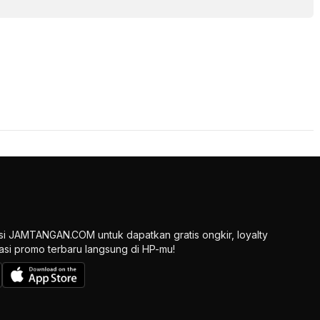
si JAMTANGAN.COM untuk dapatkan gratis ongkir, loyalty
ikasi promo terbaru langsung di HP-mu!