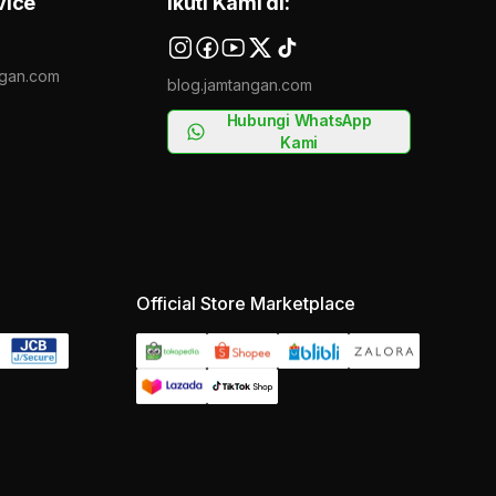
vice
Ikuti Kami di:
gan.com
blog.jamtangan.com
Hubungi WhatsApp
Kami
Official Store Marketplace