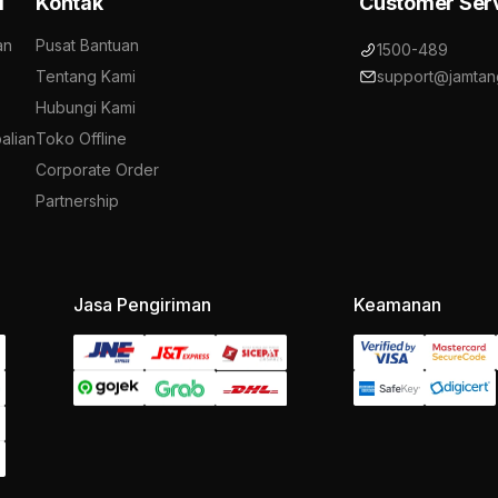
i
Kontak
Customer Ser
an
Pusat Bantuan
1500-489
Tentang Kami
support@jamtan
Hubungi Kami
alian
Toko Offline
Corporate Order
Partnership
Jasa Pengiriman
Keamanan