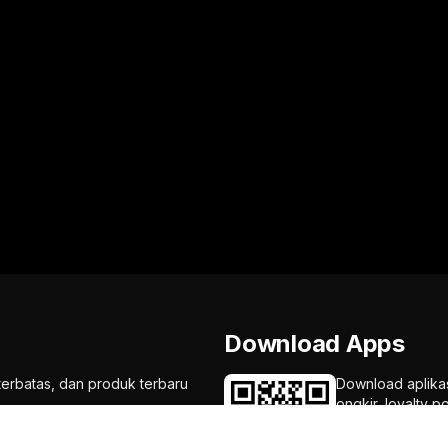
Download Apps
terbatas, dan produk terbaru
Download aplika
ongkir, loyalty p
mu!