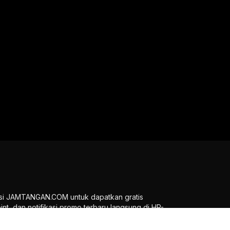
si JAMTANGAN.COM untuk dapatkan gratis
oint, dan notifikasi promo terbaru langsung di HP-