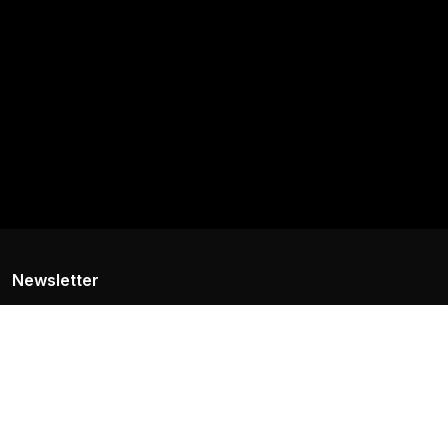
Newsletter
Dapatkan info eksklusif seputar promo, penawaran terbatas, dan
produk terbaru JAMTANGAN.COM langsung di inbox emailmu.
Langganan
Customer Service