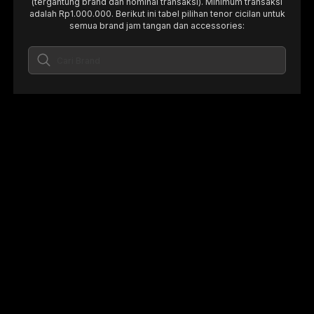
(tergantung brand dan nominal transaksi). Minimum transaksi
adalah Rp1.000.000. Berikut ini tabel pilihan tenor cicilan untuk
semua brand jam tangan dan accessories: