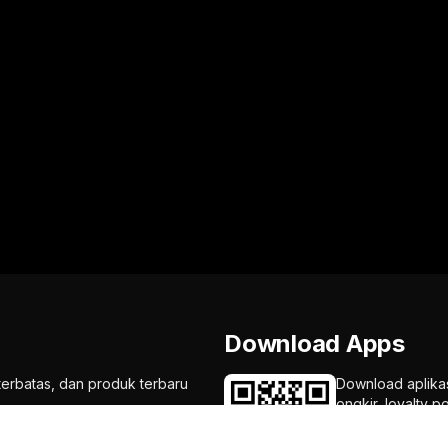
Download Apps
terbatas, dan produk terbaru
Download aplika
ongkir, loyalty p
mu!