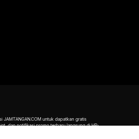
si JAMTANGAN.COM untuk dapatkan gratis
oint, dan notifikasi promo terbaru langsung di HP-