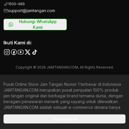
1500-489
support@jamtangan.com
Hubungi WhatsApp
Kami
Ikuti Kami di:
Copyright © 2026 JAMTANGAN.COM, All Rights Reserved.
Pusat Online Store Jam Tangan Nomor 1 terbesar di Indonesia
JAMTANGAN.COM merupakan pusat penjualan 100% produk
jam tangan original dari berbagai brand ternama dunia, dengan
beragam penawaran menarik yang sayang untuk dilewatkan.
JAMTANGAN.COM adalah sebuah e-commerce dimana hanya
produk jam tangan pilihan yang berkualitas, lengkap dengan
garansi resmi yang memberikan keamanan dan kenyamanan
Selengkapnya
berbelanja online bagi penggunanya. Di bawah payung besar