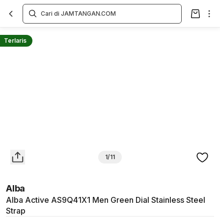
Overview
Spesifikasi
Deskripsi
Toko Offline
Review
Lainnya
Terlaris
1/11
Alba
Alba Active AS9Q41X1 Men Green Dial Stainless Steel
Strap