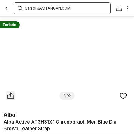
Overview
Spesifikasi
Deskripsi
Toko Offline
Review
Lainnya
Terlaris
1/10
Alba
Alba Active AT3H31X1 Chronograph Men Blue Dial
Brown Leather Strap