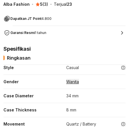
Alba Fashion
5
(
3
)
Terjual
23
Dapatkan JT Point
4.800
Garansi Resmi
1 tahun
Spesifikasi
Ringkasan
Style
Casual
Gender
Wanita
Case Diameter
34 mm
Case Thickness
8 mm
Movement
Quartz / Battery