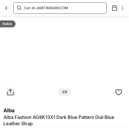
Overview
Spesifikasi
Deskripsi
Toko Offline
Review
Lainnya
Habis
1/8
Alba
Alba Fashion AG8K13X1 Dark Blue Pattern Dial Blue
Leather Strap