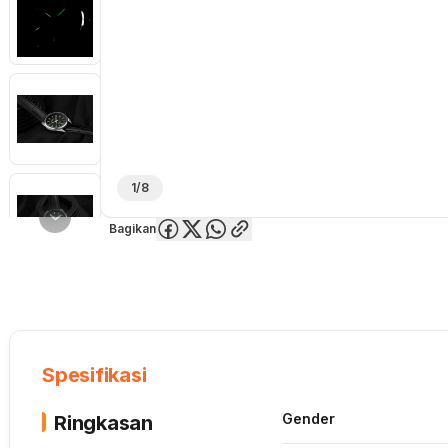
1/8
Bagikan
Overview
Spesifikasi
Deskripsi
Toko Offline
Review
Lainnya
Spesifikasi
Gender
Ringkasan