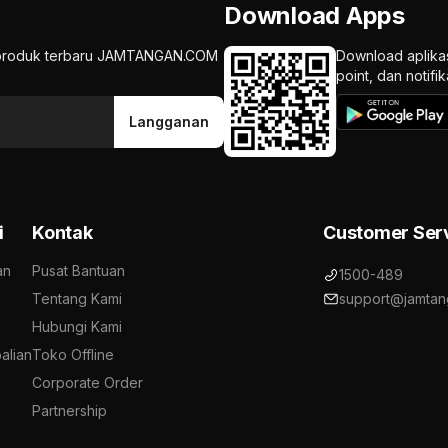
Download Apps
an produk terbaru JAMTANGAN.COM
Download aplika
point, dan notif
Langganan
i
Kontak
Customer Ser
an
Pusat Bantuan
1500-489
Tentang Kami
support@jamtan
Hubungi Kami
alian
Toko Offline
Corporate Order
Partnership