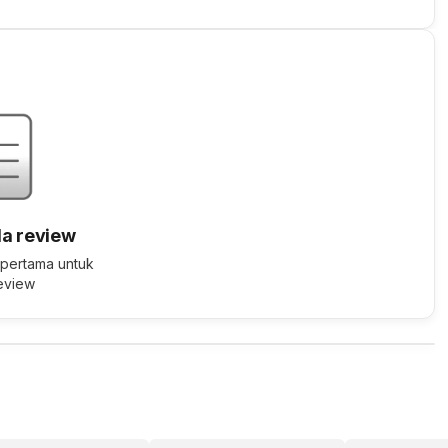
a review
 pertama untuk
review