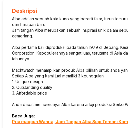
Deskripsi
Alba adalah sebuah kata kuno yang berarti fajar, turun temur
dan harapan baru.
Jam tangan Alba merupakan sebuah inspirasi unik dalam sebu
cemerlang.
Alba pertama kali diproduksi pada tahun 1979 di Jepang. K
Corporation. Kepopulerannya sangat luas, terutama di Asia da
tahunnya.
Machtwatch menampilkan produk Alba pilihan untuk anda yan
Setiap Alba yang kami jual memiliki 3 keunggulan:
1. Unique design
2. Outstanding quality
3. Affordable price
Anda dapat mempercayai Alba karena arloji produksi Seiko W
Baca Juga:
Pria maupun Wanita, Jam Tangan Alba Siap Temani Kamu