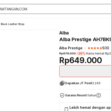
Black Leather Strap
Alba
Alba Prestige AH7BK9X
Alba Prestige
5
(
6
)
Rp878.000
-26%
Kamu hemat
Rp2
Rp649.000
Dapatkan JT Point
3.245
Garansi Resmi
1 tahun
Lebih hemat dengan a