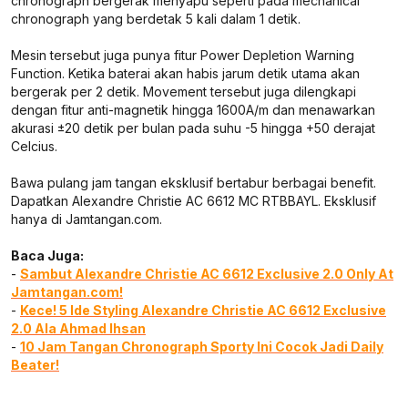
chronograph bergerak menyapu seperti pada mechanical
chronograph yang berdetak 5 kali dalam 1 detik.
Mesin tersebut juga punya fitur Power Depletion Warning
Function. Ketika baterai akan habis jarum detik utama akan
bergerak per 2 detik. Movement tersebut juga dilengkapi
dengan fitur anti-magnetik hingga 1600A/m dan menawarkan
akurasi ±20 detik per bulan pada suhu -5 hingga +50 derajat
Celcius.
Bawa pulang jam tangan eksklusif bertabur berbagai benefit.
Dapatkan Alexandre Christie AC 6612 MC RTBBAYL. Eksklusif
hanya di Jamtangan.com.
Baca Juga:
-
Sambut Alexandre Christie AC 6612 Exclusive 2.0 Only At
Jamtangan.com!
-
Kece! 5 Ide Styling Alexandre Christie AC 6612 Exclusive
2.0 Ala Ahmad Ihsan
-
10 Jam Tangan Chronograph Sporty Ini Cocok Jadi Daily
Beater!