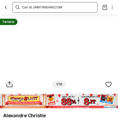
Overview
Spesifikasi
Deskripsi
Toko Offline
Review
Lainnya
Terlaris
1/16
Alexandre Christie