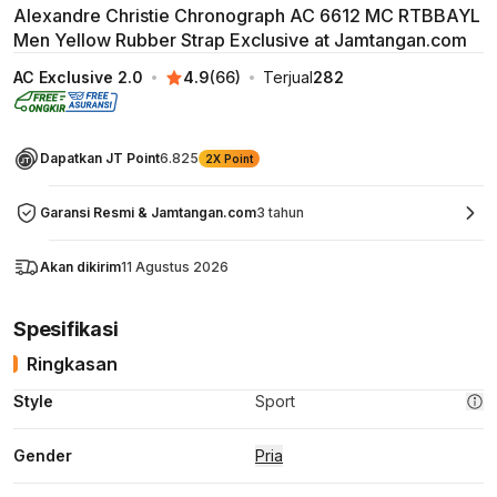
Alexandre Christie Chronograph AC 6612 MC RTBBAYL
Men Yellow Rubber Strap Exclusive at Jamtangan.com
AC Exclusive 2.0
4.9
(
66
)
Terjual
282
Dapatkan JT Point
6.825
2X Point
Garansi Resmi & Jamtangan.com
3 tahun
Akan dikirim
11 Agustus 2026
Spesifikasi
Ringkasan
Style
Sport
Gender
Pria