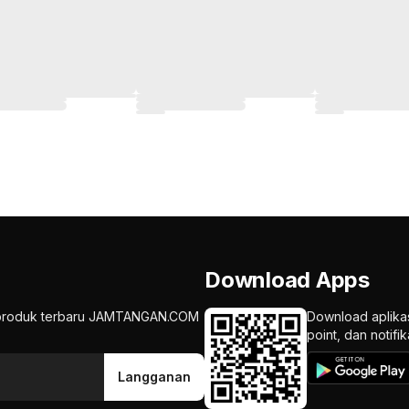
Download Apps
an produk terbaru JAMTANGAN.COM
Download aplika
point, dan notif
Langganan