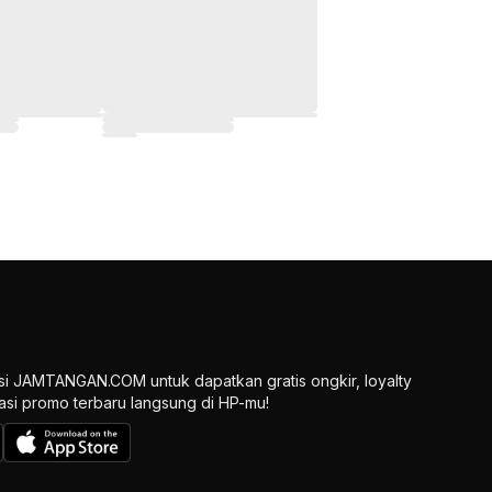
si JAMTANGAN.COM untuk dapatkan gratis ongkir, loyalty
ikasi promo terbaru langsung di HP-mu!