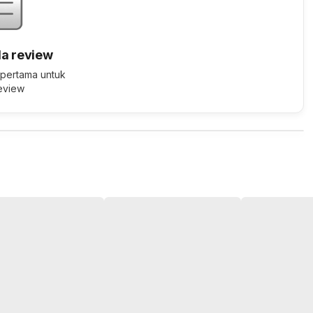
a review
 pertama untuk
review