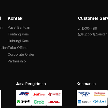
i
Kontak
Customer Ser
an
Pusat Bantuan
1500-489
Tentang Kami
support@jamtan
Hubungi Kami
alian
Toko Offline
Corporate Order
Partnership
Jasa Pengiriman
Keamanan