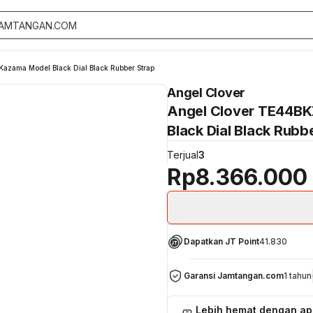
Kazama Model Black Dial Black Rubber Strap
Angel Clover
Angel Clover TE44BKZ
Black Dial Black Rubb
Terjual
3
Rp8.366.000
Dapatkan JT Point
41.830
Garansi Jamtangan.com
1 tahun
Lebih hemat dengan a