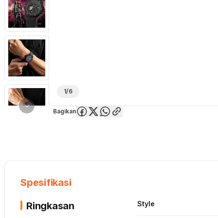
1/6
Bagikan
Overview
Spesifikasi
Deskripsi
Toko Offline
Review
Lainnya
Spesifikasi
Style
Ringkasan