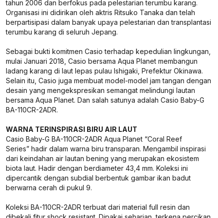
tahun 2006 dan berfokus pada pelestarian terumbu karang.
Organisasi ini didirikan oleh aktris Ritsuko Tanaka dan telah
berpartisipasi dalam banyak upaya pelestarian dan transplantasi
terumbu karang di seluruh Jepang.
Sebagai bukti komitmen Casio terhadap kepedulian lingkungan,
mulai Januari 2018, Casio bersama Aqua Planet membangun
ladang karang di laut lepas pulau Ishigaki, Prefektur Okinawa.
Selain itu, Casio juga membuat model-model jam tangan dengan
desain yang mengekspresikan semangat melindungi lautan
bersama Aqua Planet. Dan salah satunya adalah Casio Baby-G
BA-110CR-2ADR.
WARNA TERINSPIRASI BIRU AIR LAUT
Casio Baby-G BA-110CR-2ADR Aqua Planet “Coral Reef
Series” hadir dalam warna biru transparan. Mengambil inspirasi
dari keindahan air lautan bening yang merupakan ekosistem
biota laut. Hadir dengan berdiameter 43,4 mm. Koleksi ini
dipercantik dengan subdial berbentuk gambar ikan badut
berwarna cerah di pukul 9.
Koleksi BA-110CR-2ADR terbuat dari material full resin dan
dibekali fitur shock resistant. Dipakai seharian, terkena percikan