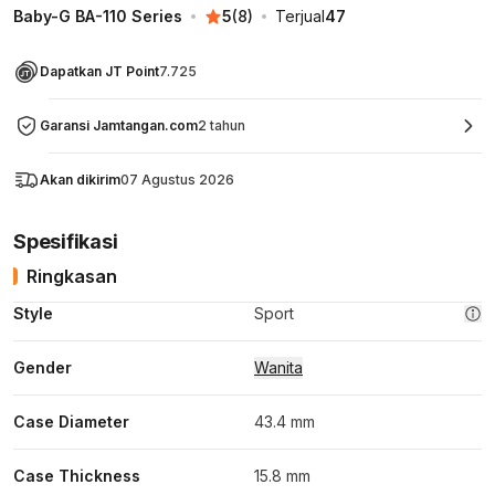
Baby-G BA-110 Series
5
(
8
)
Terjual
47
Dapatkan JT Point
7.725
Garansi Jamtangan.com
2 tahun
Akan dikirim
07 Agustus 2026
Spesifikasi
Ringkasan
Style
Sport
Gender
Wanita
Case Diameter
43.4 mm
Case Thickness
15.8 mm