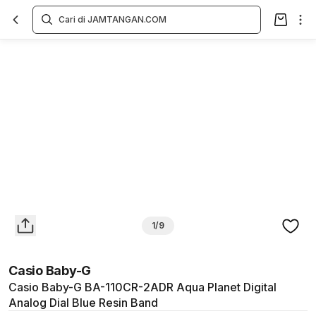
Overview
Spesifikasi
Deskripsi
Toko Offline
Review
Lainnya
1/9
Casio Baby-G
Casio Baby-G BA-110CR-2ADR Aqua Planet Digital
Analog Dial Blue Resin Band