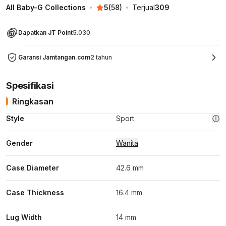
All Baby-G Collections
5
(
58
)
Terjual
309
Dapatkan JT Point
5.030
Garansi Jamtangan.com
2 tahun
Spesifikasi
Ringkasan
Style
Sport
Gender
Wanita
Case Diameter
42.6 mm
Case Thickness
16.4 mm
Lug Width
14 mm