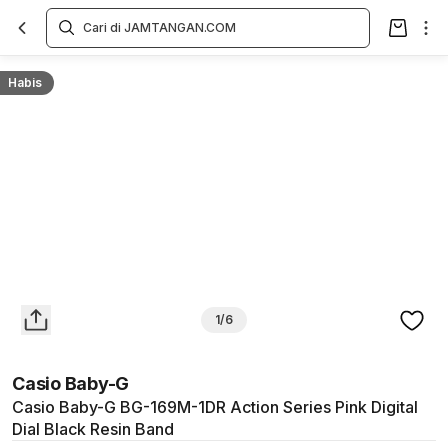
Overview
Spesifikasi
Deskripsi
Toko Offline
Review
Lainnya
Habis
1/6
Casio Baby-G
Casio Baby-G BG-169M-1DR Action Series Pink Digital
Dial Black Resin Band