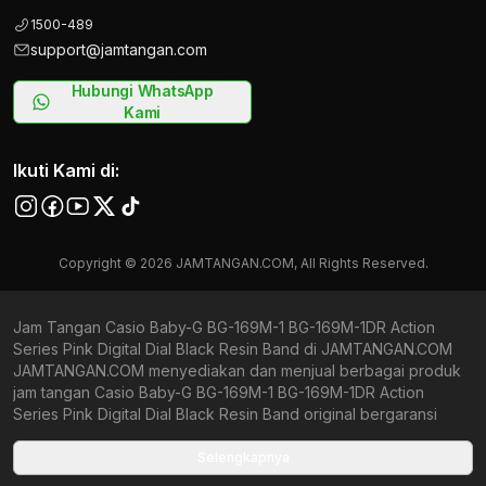
1500-489
support@jamtangan.com
Hubungi WhatsApp
Kami
Ikuti Kami di:
Copyright © 2026 JAMTANGAN.COM, All Rights Reserved.
Jam Tangan Casio Baby-G BG-169M-1 BG-169M-1DR Action
Series Pink Digital Dial Black Resin Band di JAMTANGAN.COM
JAMTANGAN.COM menyediakan dan menjual berbagai produk
jam tangan Casio Baby-G BG-169M-1 BG-169M-1DR Action
Series Pink Digital Dial Black Resin Band original bergaransi
resmi Indonesia dan Global (International Warranty). Kami
berkomitmen untuk memberi penawaran terbaik bagi setiap
Selengkapnya
pelanggan. JAMTANGAN.COM menjamin produk-produk yang