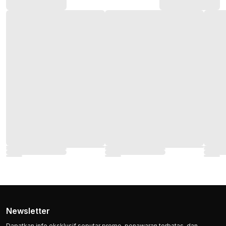
Newsletter
Dapatkan info eksklusif seputar promo, penawaran terbatas, dan