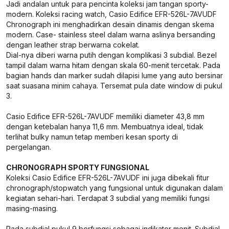
Jadi andalan untuk para pencinta koleksi jam tangan sporty-
modern. Koleksi racing watch, Casio Edifice EFR-526L-7AVUDF
Chronograph ini menghadirkan desain dinamis dengan skema
modern. Case- stainless steel dalam warna aslinya bersanding
dengan leather strap berwarna cokelat.
Dial-nya diberi warna putih dengan komplikasi 3 subdial. Bezel
tampil dalam warna hitam dengan skala 60-menit tercetak. Pada
bagian hands dan marker sudah dilapisi lume yang auto bersinar
saat suasana minim cahaya. Tersemat pula date window di pukul
3.
Casio Edifice EFR-526L-7AVUDF memiliki diameter 43,8 mm
dengan ketebalan hanya 11,6 mm. Membuatnya ideal, tidak
terlihat bulky namun tetap memberi kesan sporty di
pergelangan.
CHRONOGRAPH SPORTY FUNGSIONAL
Koleksi Casio Edifice EFR-526L-7AVUDF ini juga dibekali fitur
chronograph/stopwatch yang fungsional untuk digunakan dalam
kegiatan sehari-hari. Terdapat 3 subdial yang memiliki fungsi
masing-masing.
Pada subdial pukul 9 berfungsi sebagai indikator menit. Subdial