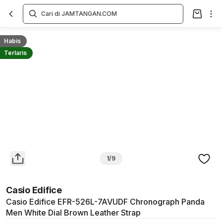
Overview
Spesifikasi
Deskripsi
Toko Offline
Review
Lainnya
Habis
Terlaris
1/9
Casio Edifice
Casio Edifice EFR-526L-7AVUDF Chronograph Panda
Men White Dial Brown Leather Strap