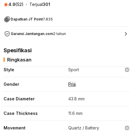
4.9
(
52
)
Terjual
301
Dapatkan JT Point
7.835
Garansi Jamtangan.com
2 tahun
Spesifikasi
Ringkasan
Style
Sport
Gender
Pria
Case Diameter
43.8 mm
Case Thickness
11.6 mm
Movement
Quartz / Battery