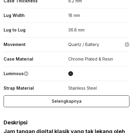
Case Thickness
8.2 mm
Lug Width
18 mm
Lug to Lug
36.8 mm
Movement
Quartz / Battery
Case Material
Chrome Plated & Resin
Luminous
Strap Material
Stainless Steel
Selengkapnya
Deskripsi
Jam tangan digital klasik yang tak lekang oleh