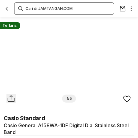
Overview
Spesifikasi
Deskripsi
Toko Offline
Review
Lainnya
Terlaris
1/5
Casio Standard
Casio General A158WA-1DF Digital Dial Stainless Steel
Band