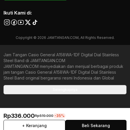
Ikuti Kami di:
Copyright © 2026 JAMTANGAN.COM, All Rights Reserved.
Jam Tangan Casio General A158WA-1DF Digital Dial Stainless
Steel Band di JAMTANGAN.COM
JAMTANGAN.COM menyediakan dan menjual berbagai produk
jam tangan Casio General A158WA-1DF Digital Dial Stainless
Steel Band original bergaransi resmi Indonesia dan Global
(International Warranty). Kami berkomitmen untuk memberi
penawaran terbaik bagi setiap pelanggan. JAMTANGAN.COM
Selengkapnya
menjamin produk-produk yang tersedia merupakan produk jam
tangan original, berkualitas tinggi, dan memiliki harga yang lebih
terjangkau dari toko online Indonesia lainnya. Anda,
watchlovers, merupakan prioritas utama kami. Dengan
Rp336.000
Rp519.000
-35%
tersedianya berbagai jam tangan mechanical, kinetic, dan
quartz mulai dari yang bertema fine-elegance atau elegan
+ Keranjang
Beli Sekarang