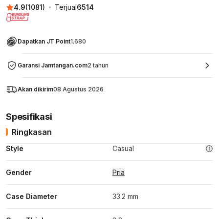
4.9
(
1081
)
Terjual
6514
Dapatkan JT Point
1.680
Garansi Jamtangan.com
2 tahun
Akan dikirim
08 Agustus 2026
Spesifikasi
Ringkasan
Style
Casual
Gender
Pria
Case Diameter
33.2 mm