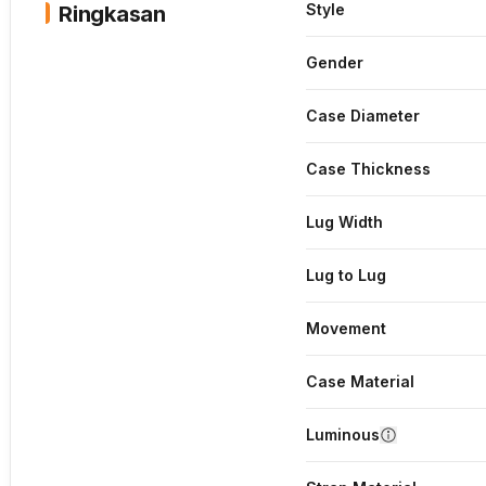
Style
Ringkasan
Gender
Case Diameter
Case Thickness
Lug Width
Lug to Lug
Movement
Case Material
Luminous