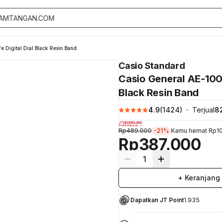
 Digital Dial Black Resin Band
Casio Standard
Casio General AE-1000
Black Resin Band
4.9
(
1424
)
Terjual
8
Rp489.000
-21%
Kamu hemat
Rp1
Rp387.000
1
+ Keranjang
Dapatkan JT Point
1.935