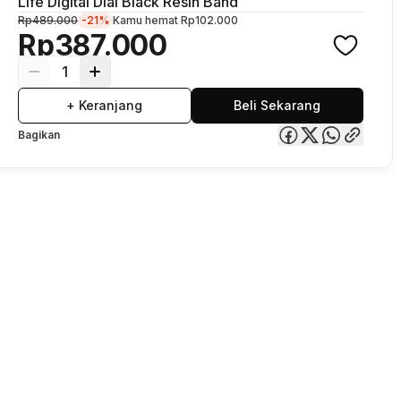
Life Digital Dial Black Resin Band
Rp489.000
-21%
Kamu hemat
Rp102.000
Rp387.000
1
+ Keranjang
Beli Sekarang
Bagikan