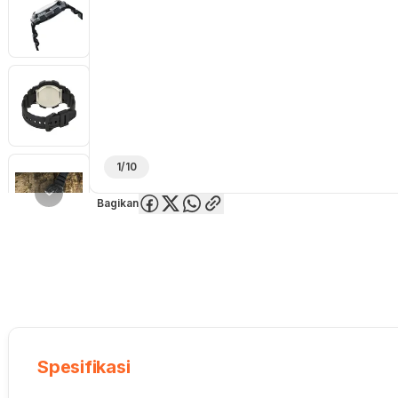
1/10
Bagikan
Overview
Spesifikasi
Deskripsi
Toko Offline
Review
Lainnya
Spesifikasi