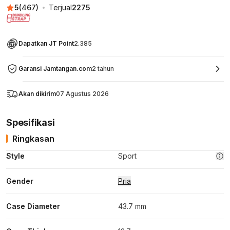
5
(
467
)
Terjual
2275
Dapatkan JT Point
2.385
Garansi Jamtangan.com
2 tahun
Akan dikirim
07 Agustus 2026
Spesifikasi
Ringkasan
Style
Sport
Gender
Pria
Case Diameter
43.7 mm