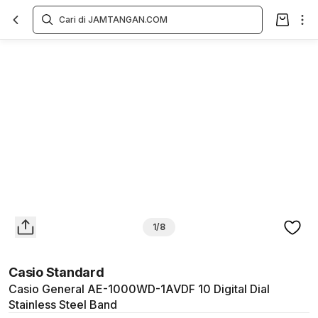
Overview
Spesifikasi
Deskripsi
Toko Offline
Review
Lainnya
1/8
Casio Standard
Casio General AE-1000WD-1AVDF 10 Digital Dial
Stainless Steel Band