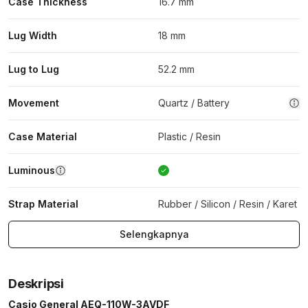
Case Thickness
16.7 mm
Lug Width
18 mm
Lug to Lug
52.2 mm
Movement
Quartz / Battery
Case Material
Plastic / Resin
Luminous
Strap Material
Rubber / Silicon / Resin / Karet
Selengkapnya
Deskripsi
Casio General AEQ-110W-3AVDF