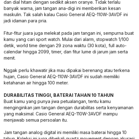
dan dial hitam dengan sedikit aksen oranye. Tidak terlalu
banyak warna, jam tangan ana-digi ini memberikan kesan
maskulin. Tak salah kalau Casio General AEQ-110W-3AVDF ini
jadi idaman para pria.
Fitur-fitur juara juga melekat pada jam tangan ini, sempurna buat
kamu yang cari sport watch. Mulai dari alarm, stopwatch 1/100
detik, world time dengan 29 zona waktu (30 kota), full auto-
calendar hingga 2099, timer, dan fitur lume di jarum jam serta
menit.
Nggak perlu khawatir jika mau dipakai berenang atau terkena
hujan, Casio General AEQ-110W-3AVDF ini sudah memiliki
ketahanan air hingga 100 meter.
DURABILITAS TINGGI, BATERAI TAHAN 10 TAHUN
Buat kamu yang punya jiwa petualangan, tentu kamu
menginginkan jam tangan dengan durabilitas serta kenyamanan
yang maksimal. Casio General AEQ-110W-3AVDF mampu
menjawab semua persoalan itu.
Jam tangan analog digital ini memiliki masa baterai hingga 10
tahun. Koleksi ini juga dibekali quartz movement dengan akurasi: