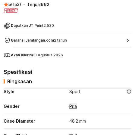
5
(
153
)
Terjual
662
Dapatkan JT Point
2.530
Garansi Jamtangan.com
2 tahun
Akan dikirim
10 Agustus 2026
Spesifikasi
Ringkasan
Style
Sport
Gender
Pria
Case Diameter
48.2 mm