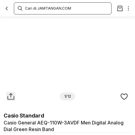
Overview
Spesifikasi
Deskripsi
Toko Offline
Review
Lainnya
1/12
Casio Standard
Casio General AEQ-110W-3AVDF Men Digital Analog
Dial Green Resin Band